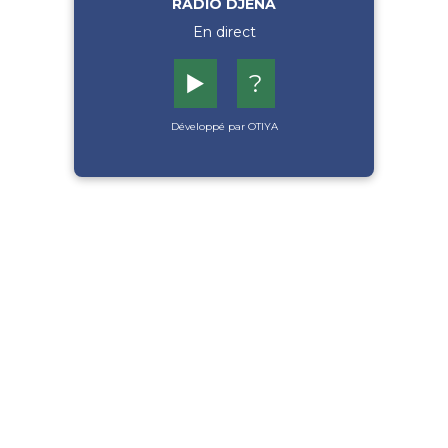
RADIO DJENA
En direct
▶️
?
Développé par OTIYA