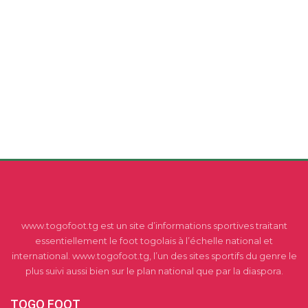
www.togofoot.tg est un site d’informations sportives traitant
essentiellement le foot togolais à l’échelle national et
international. www.togofoot.tg, l’un des sites sportifs du genre le
plus suivi aussi bien sur le plan national que par la diaspora.
TOGO FOOT