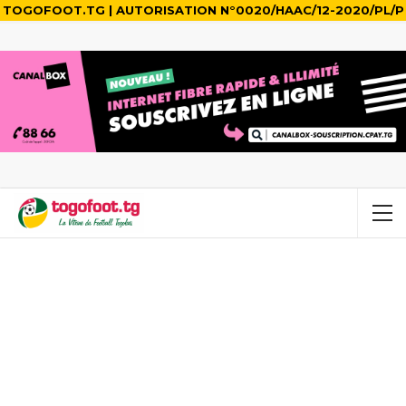
TOGOFOOT.TG | AUTORISATION N°0020/HAAC/12-2020/PL/P