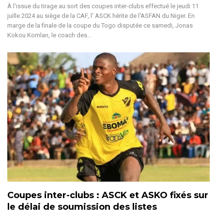
À l'issue du tirage au sort des coupes inter-clubs effectué le jeudi 11
juille 2024 au siège de la CAF, l' ASCK hérite de l'ASFAN du Niger. En
marge de la finale de la coupe du Togo disputée ce samedi, Jonas
Kokou Komlan, le coach des
…
Coupes inter-clubs : ASCK et ASKO fixés sur
le délai de soumission des listes