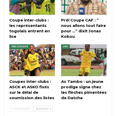
Coupe inter-clubs :
Prél Coupe CAF : ”
les représentants
nous allons tout faire
togolais entrent en
pour …” dixit Jonas
lice
Kokou
1ÈRE DIVISION
UNE
Coupes inter-clubs :
As Tambo : un jeune
ASCK et ASKO fixés
prodige signe chez
sur le délai de
les flèches pimentées
soumission des listes
de Datcha
PRÉCÉDENT
SUIVANT