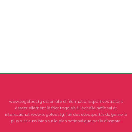
www.togofoot.tg est un site d’informations sportives traitant
essentiellement le foot togolais à l’échelle national et
international. www.togofoot.tg, l’un des sites sportifs du genre le
plus suivi aussi bien sur le plan national que par la diaspora.