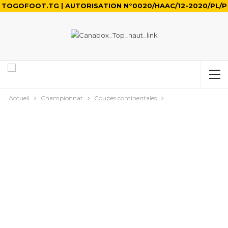
TOGOFOOT.TG | AUTORISATION N°0020/HAAC/12-2020/PL/P
Accueil
Championnat
Coupes continentales