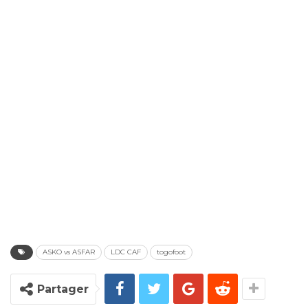
ASKO vs ASFAR
LDC CAF
togofoot
Partager