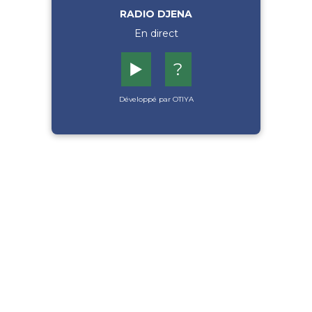
RADIO DJENA
En direct
▶️
?
Développé par OTIYA