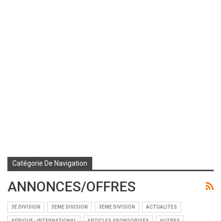
Catégorie De Navigation
ANNONCES/OFFRES
3E DIVISION
3EME DIVISION
3ÈME DIVISION
ACTUALITES
AFRIQUE - INTERNATIONAL
ARTICLES SPONSORISÉS
AUTRES