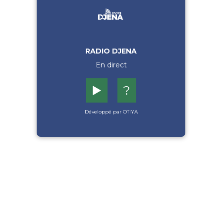
RADIO DJENA
En direct
▶️
?
Développé par OTIYA