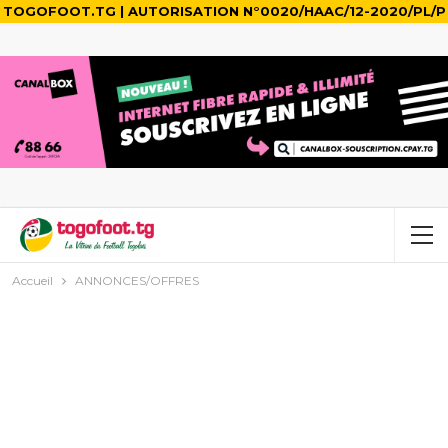
TOGOFOOT.TG | AUTORISATION N°0020/HAAC/12-2020/PL/P
Accueil
ANNONCES/OFFRES