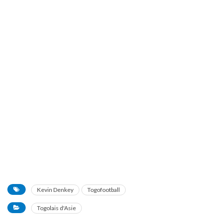
Kevin Denkey
Togofootball
Togolais d'Asie