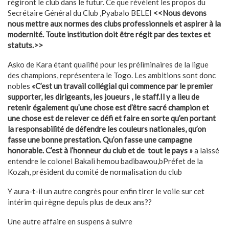
régiront le club dans le futur. Ce que révèlent les propos du
Secrétaire Général du Club ,Pyabalo BELEI
<<Nous devons
nous mettre aux normes des clubs professionnels et aspirer à la
modernité. Toute institution doit être régit par des textes et
statuts.>>
Asko de Kara étant qualifié pour les préliminaires de la ligue
des champions, représentera le Togo. Les ambitions sont donc
nobles
«C’est un travail collégial qui commence par le premier
supporter, les dirigeants, les joueurs , le staff.Il y a lieu de
retenir également qu’une chose est d’être sacré champion et
une chose est de relever ce défi et faire en sorte qu’en portant
la responsabilité de défendre les couleurs nationales, qu’on
fasse une bonne prestation. Qu’on fasse une campagne
honorable. C’est à l’honneur du club et de tout le pays »
a laissé
entendre le colonel Bakali hemou badibawou,bPréfet de la
Kozah, président du comité de normalisation du club
Y aura-t-il un autre congrès pour enfin tirer le voile sur cet
intérim qui règne depuis plus de deux ans??
Une autre affaire en suspens à suivre