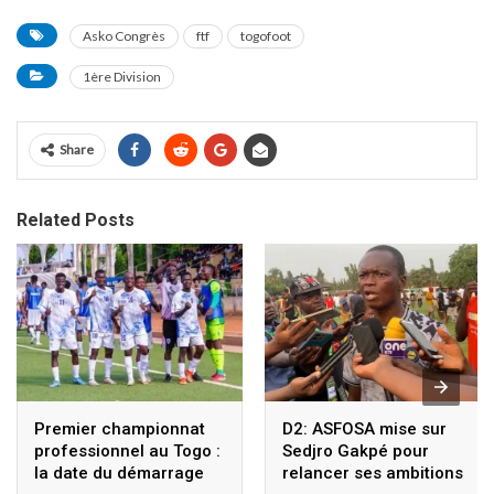
Asko Congrès
ftf
togofoot
1ère Division
Share
Related Posts
Premier championnat
D2: ASFOSA mise sur
professionnel au Togo :
Sedjro Gakpé pour
la date du démarrage
relancer ses ambitions