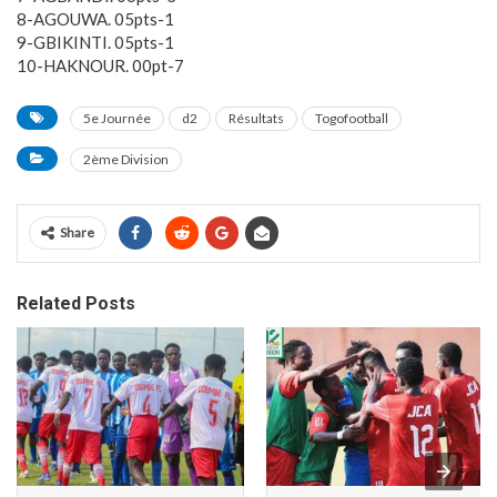
8-AGOUWA. 05pts-1
9-GBIKINTI. 05pts-1
10-HAKNOUR. 00pt-7
5e Journée
d2
Résultats
Togofootball
2ème Division
Share
Related Posts