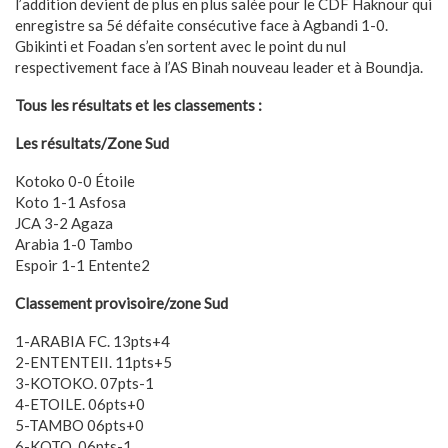
l’addition devient de plus en plus salée pour le CDF Haknour qui
enregistre sa 5é défaite consécutive face à Agbandi 1-0.
Gbikinti et Foadan s’en sortent avec le point du nul
respectivement face à l’AS Binah nouveau leader et à Boundja.
Tous les résultats et les classements :
Les résultats/Zone Sud
Kotoko 0-0 Étoile
Koto 1-1 Asfosa
JCA 3-2 Agaza
Arabia 1-0 Tambo
Espoir 1-1 Entente2
Classement provisoire/zone Sud
1-ARABIA FC. 13pts+4
2-ENTENTEII. 11pts+5
3-KOTOKO. 07pts-1
4-ETOILE. 06pts+0
5-TAMBO 06pts+0
6-KOTO. 06pts-1