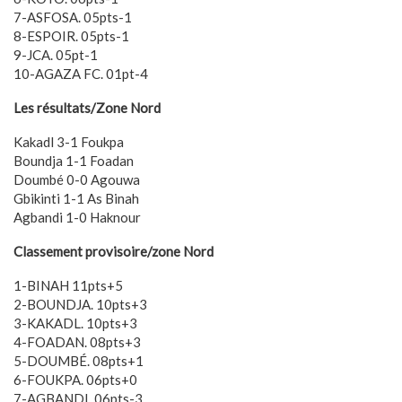
7-ASFOSA. 05pts-1
8-ESPOIR. 05pts-1
9-JCA. 05pt-1
10-AGAZA FC. 01pt-4
Les résultats/Zone Nord
Kakadl 3-1 Foukpa
Boundja 1-1 Foadan
Doumbé 0-0 Agouwa
Gbikinti 1-1 As Binah
Agbandi 1-0 Haknour
Classement provisoire/zone Nord
1-BINAH 11pts+5
2-BOUNDJA. 10pts+3
3-KAKADL. 10pts+3
4-FOADAN. 08pts+3
5-DOUMBÉ. 08pts+1
6-FOUKPA. 06pts+0
7-AGBANDI. 06pts-3