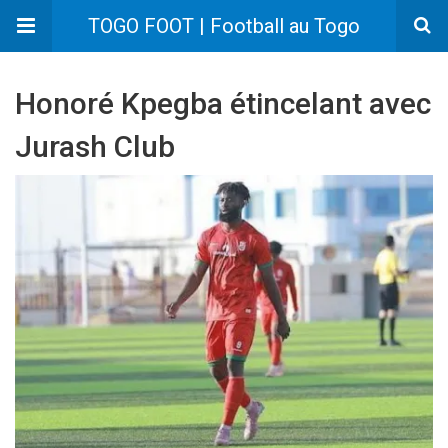
TOGO FOOT | Football au Togo
Honoré Kpegba étincelant avec
Jurash Club