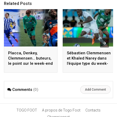
Related Posts
Placca, Denkey,
Sébastien Clemmensen
Clemmensen… buteurs,
et Khaled Narey dans
le point sur le week-end
l’équipe type du week-
des Togolais
end
Comments
(0)
Add Comment
TOGO FOOT
A propos de Togo Foot
Contacts
Championnat