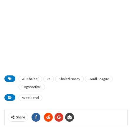
Al-Khaleej
J5
Khaled Narey
Saudi League
Togofootball
Week-end
Share