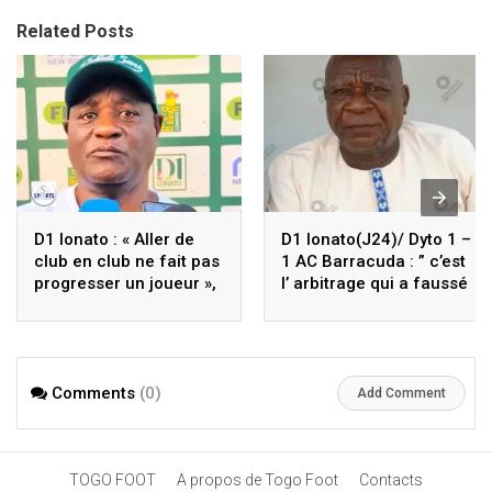
Related Posts
D1 lonato : « Aller de
D1 lonato(J24)/ Dyto 1 –
club en club ne fait pas
1 AC Barracuda : ” c’est
progresser un joueur »,
l’ arbitrage qui a faussé
dixit Agoro
le match”, dixit Adegnon
Tchagodomou
Kossidjin
Comments
(0)
Add Comment
TOGO FOOT
A propos de Togo Foot
Contacts