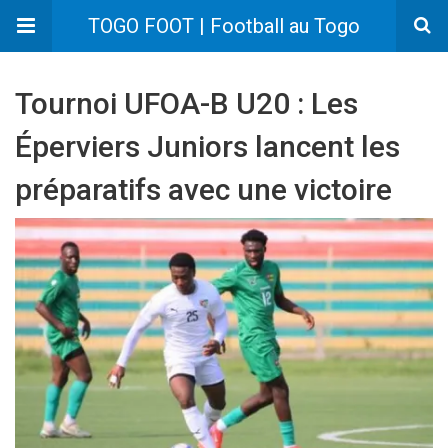
TOGO FOOT | Football au Togo
Tournoi UFOA-B U20 : Les
Éperviers Juniors lancent les
préparatifs avec une victoire