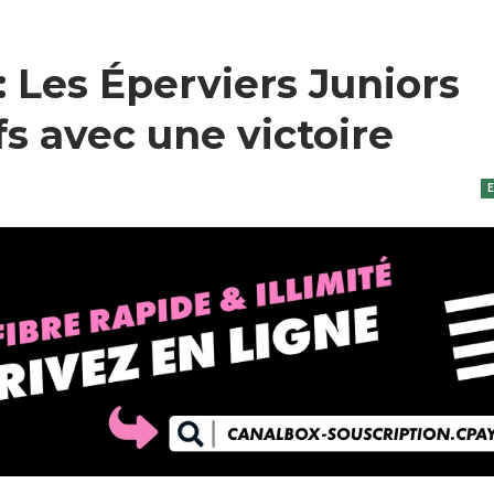
 Les Éperviers Juniors
fs avec une victoire