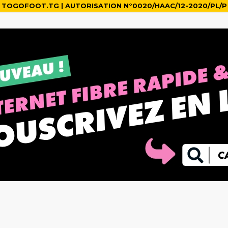
TOGOFOOT.TG | AUTORISATION N°0020/HAAC/12-2020/PL/P