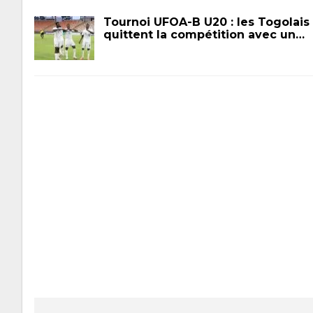
Tournoi UFOA-B U20 : les Togolais
quittent la compétition avec un…