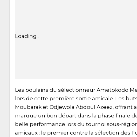
Loading...
Les poulains du sélectionneur Ametokodo Mes
lors de cette première sortie amicale. Les but
Moubarak et Odjewola Abdoul Azeez, offrant a
marque un bon départ dans la phase finale de
belle performance lors du tournoi sous-régi
amicaux : le premier contre la sélection des 