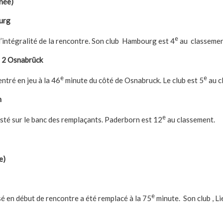
née)
urg
e
l’intégralité de la rencontre. Son club Hambourg est 4
au classemen
- 2 Osnabrück
e
e
entré en jeu à la 46
minute du côté de Osnabruck. Le club est 5
au c
n
e
esté sur le banc des remplaçants. Paderborn est 12
au classement.
e
e)
e
sé en début de rencontre a été remplacé à la 75
minute. Son club , Li