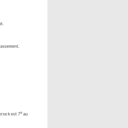
t.
lassement.
e
erse k est 7
au