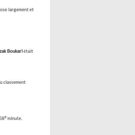
pose largement et
zak Boukari
était
u classement
e
 58
minute.