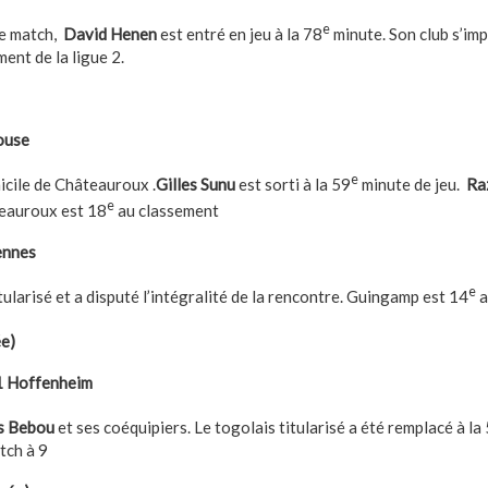
e
de match,
David Henen
est entré en jeu à la 78
minute. Son club s’im
ment de la ligue 2.
ouse
e
icile de Châteauroux .
Gilles Sunu
est sorti à la 59
minute de jeu.
Ra
e
teauroux est 18
au classement
ennes
e
tularisé et a disputé l’intégralité de la rencontre. Guingamp est 14
a
e)
1 Hoffenheim
as Bebou
et ses coéquipiers. Le togolais titularisé a été remplacé à la
tch à 9