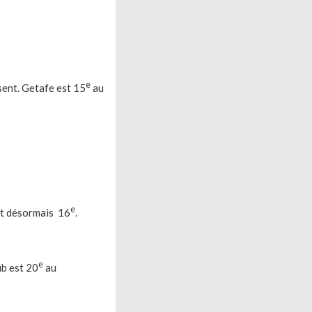
e
sent. Getafe est 15
au
e
st désormais 16
.
e
ub est 20
au