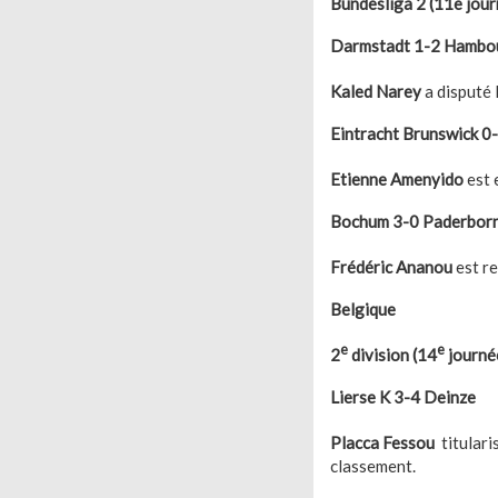
Bundesliga 2 (11e jour
Darmstadt 1-2 Hambo
Kaled Narey
a disputé 
Eintracht Brunswick 0
Etienne Amenyido
est 
Bochum 3-0 Paderbor
Frédéric Ananou
est r
Belgiqu
e
e
2
division (14
journé
Lierse K 3-4 Deinze
Placca Fessou
titulari
classement.