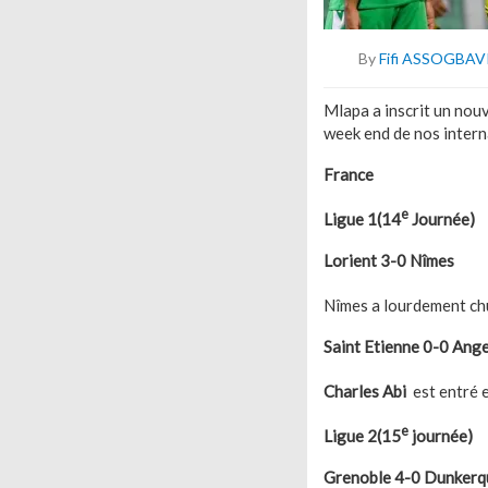
By
Fifi ASSOGBAV
Mlapa a inscrit un nou
week end de nos inter
Fra
e
Ligue 1(14
Journ
Lorient 3-0 Nîmes
Nîmes a lourdement ch
Saint Etienne 0-0 Ang
Charles Abi
est entré e
e
Ligue 2(15
journée)
Grenoble 4-0 Dunkerq