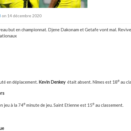
I
on 14 décembre 2020
veau but en championnat. Djene Dakonam et Getafe vont mal. Revive
nationaux
nce
ée)
e
uté en déplacement.
Kevin Denkey
était absent. Nîmes est 18
au cl
ers
e
e
n jeu à la 74
minute de jeu. Saint Etienne est 15
au classement.
ue