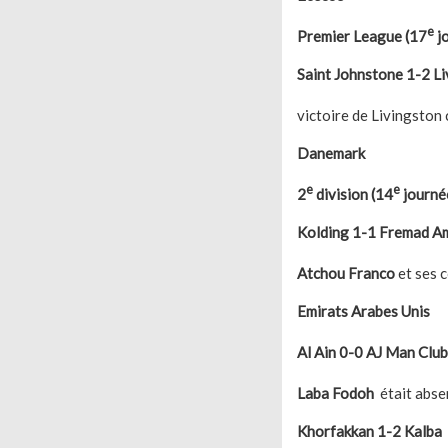
e
Premier League (17
j
Saint Johnstone 1-2 L
victoire de Livingston
Da
e
e
2
division (14
journé
Kolding 1-1 Fremad A
Atchou Franco
et ses c
Emirats Arabes Unis
Al Ain 0-0 AJ Man Club
Laba Fodoh
était absen
Khorfakkan 