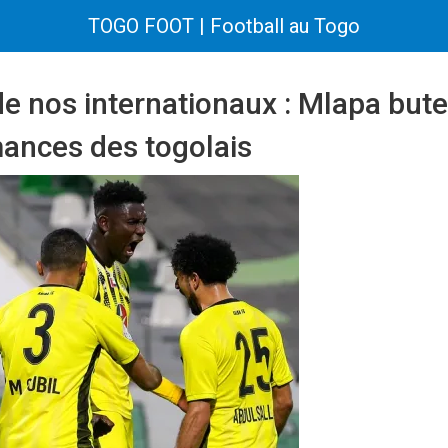
TOGO FOOT | Football au Togo
 nos internationaux : Mlapa buteu
mances des togolais