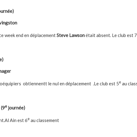
ournée)
ivingston
 ce week end en déplacement
Steve Lawson
était absent. Le club est 7
nemark
e)
mager
e
oéquipiers obtiennentt le nul en déplacement .Le club est 5
au clas
e
 (9
journée)
e
t.Al Ain est 6
au classement
1-2 Kalba