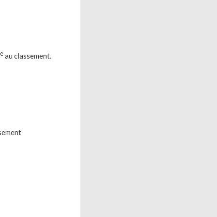
e
au classement.
sement