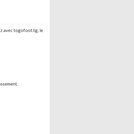
z avec togofoot.tg, le
assement.