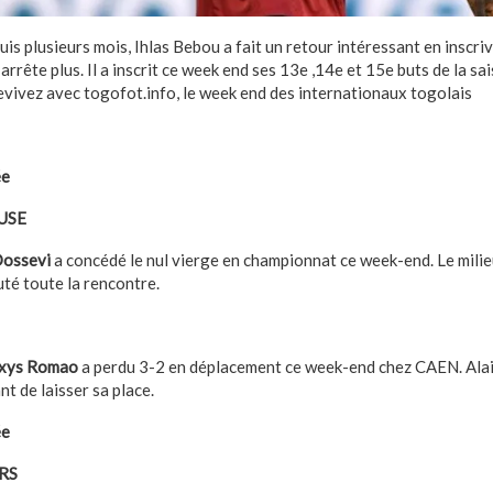
is plusieurs mois, Ihlas Bebou a fait un retour intéressant en inscri
’arrête plus. Il a inscrit ce week end ses 13e ,14e et 15e buts de la s
evivez avec togofot.info, le week end des internationaux togolais
ée
USE
Dossevi
a concédé le nul vierge en championnat ce week-end. Le milie
puté toute la rencontre.
ixys Romao
a perdu 3-2 en déplacement ce week-end chez CAEN. Alai
t de laisser sa place.
ée
ERS