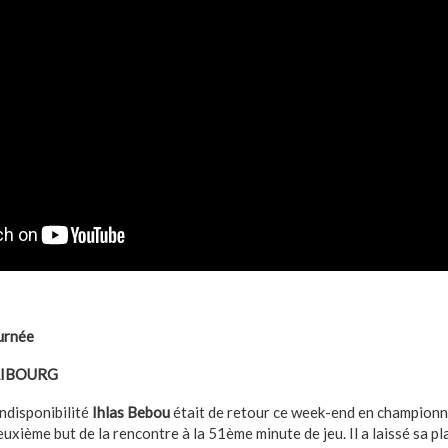
urnée
RIBOURG
indisponibilité
Ihlas Bebou
était de retour ce week-end en championn
uxième but de la rencontre à la 51ème minute de jeu. Il a laissé sa pl