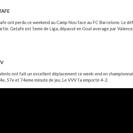
TAFE
afe ont perdu ce weekend au Camp Nou face au FC Barcelone. Le dé
 partie. Getafe est 5eme de Liga, dépassé en Goal average par Valence
VV
Venlo ont fait un excellent déplacement ce week-end en championnat
 54e, 57e et 74eme minute de jeu. Le VVV l’a emporté 4-2.