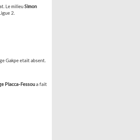
t. Le milieu
Simon
Ligue 2.
ge Gakpe etait absent.
ge Placca-Fessou
a fait