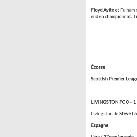
Floyd Ayite
et Fulham o
end en championnat. Tit
Écosse
Scottish Premier Leag
LIVINGSTON FC 0 – 
Livingston de
Steve L
Espagne
Liga / 37eme journée