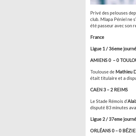
Privé des pelouses depu
club. Mlapa Péniel ne s
été passeur avec son r
France
Ligue 1 / 36eme journ
AMIENS 0 – 0 TOULO
Toulouse de
Mathieu 
était titulaire et a dis
CAEN 3 – 2 REIMS
Le Stade Rémois d’
Ala
disputé 83 minutes avan
Ligue 2 / 37eme journ
ORLÉANS 0 – 0 BÉZI