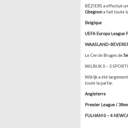
BÉZIERS a effectué un
Gbegnon
a fait toute l
Belgique
UEFA Europa League Pl
WAASLAND-BEVEREN 
Le Cercle Bruges de
Se
WILRIJK 0 – 3 SPOR
Wilrijk a été largemen
toute la partie.
Angleterre
Premier League / 38e
FULHAM 0 – 4 NEWC