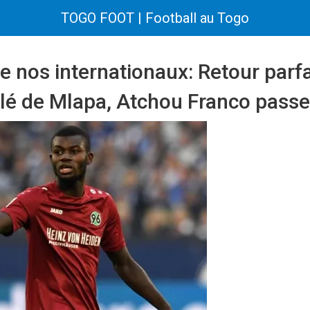
TOGO FOOT | Football au Togo
 nos internationaux: Retour parfai
plé de Mlapa, Atchou Franco passe