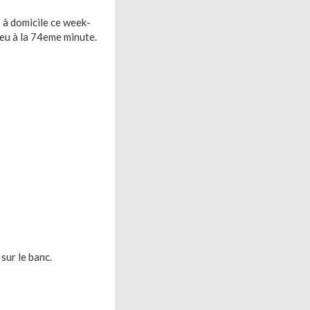
 à domicile ce week-
jeu à la 74eme minute.
sur le banc.