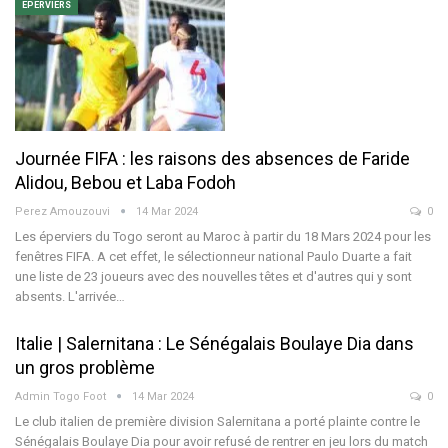
EPERVIERS
Journée FIFA : les raisons des absences de Faride
Alidou, Bebou et Laba Fodoh
Perez Amouzouvi
14 Mar 2024
0
Les éperviers du Togo seront au Maroc à partir du 18 Mars 2024 pour les
fenêtres FIFA. A cet effet, le sélectionneur national Paulo Duarte a fait
une liste de 23 joueurs avec des nouvelles têtes et d'autres qui y sont
absents.
L'arrivée
…
Italie | Salernitana : Le Sénégalais Boulaye Dia dans
un gros problème
Admin Togo Foot
14 Mar 2024
0
Le club italien de première division Salernitana a porté plainte contre le
Sénégalais Boulaye Dia pour avoir refusé de rentrer en jeu lors du match