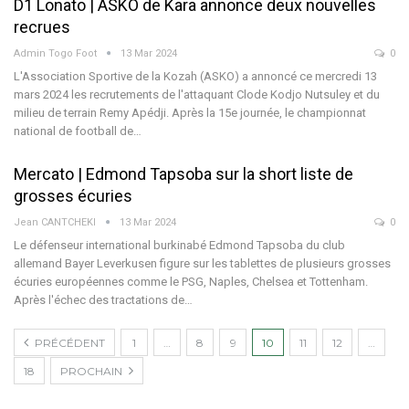
D1 Lonato | ASKO de Kara annonce deux nouvelles
recrues
Admin Togo Foot
13 Mar 2024
0
L'Association Sportive de la Kozah (ASKO) a annoncé ce mercredi 13
mars 2024 les recrutements de l'attaquant Clode Kodjo Nutsuley et du
milieu de terrain Remy Apédji. Après la 15e journée, le championnat
national de football de…
Mercato | Edmond Tapsoba sur la short liste de
grosses écuries
Jean CANTCHEKI
13 Mar 2024
0
Le défenseur international burkinabé Edmond Tapsoba du club
allemand Bayer Leverkusen figure sur les tablettes de plusieurs grosses
écuries européennes comme le PSG, Naples, Chelsea et Tottenham.
Après l'échec des tractations de…
PRÉCÉDENT
1
…
8
9
10
11
12
…
18
PROCHAIN