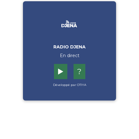
RADIO DJENA
En direct
▶️
?
Développé par OTIYA