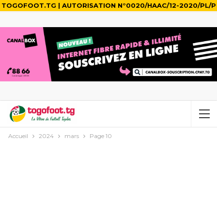
TOGOFOOT.TG | AUTORISATION N°0020/HAAC/12-2020/PL/P
Accueil
2024
mars
Page 10