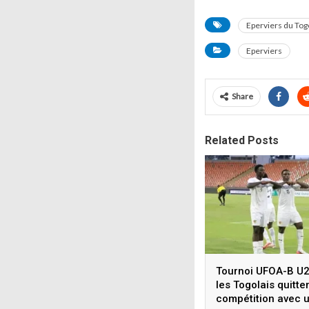
Eperviers du Tog
Eperviers
Share
Related Posts
Tournoi UFOA-B U2
les Togolais quitten
compétition avec 