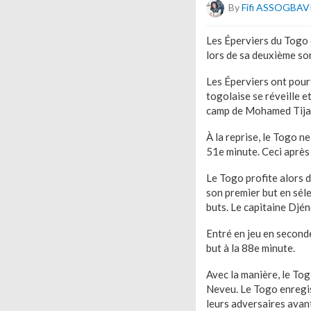
By
Fifi ASSOGBAV
Les Éperviers du Togo 
lors de sa deuxième so
Les Éperviers ont pourt
togolaise se réveille e
camp de Mohamed Tijani
À la reprise, le Togo ne
51e minute. Ceci après 
Le Togo profite alors 
son premier but en sél
buts. Le capitaine Djé
Entré en jeu en seconde
but à la 88e minute.
Avec la manière, le Tog
Neveu. Le Togo enregis
leurs adversaires avan