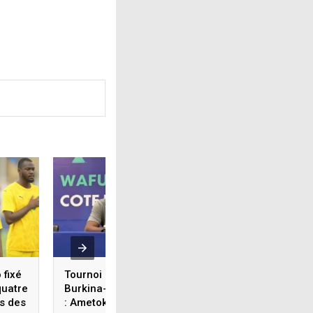
 fixé
Tournoi UFOA-B U20/
Tournoi UFOA-B U2
quatre
Burkina-Faso 3- 1 Togo
Togo battu d’entré
s des
: Ametokodo Messan