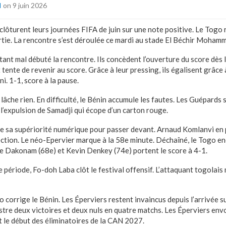
I
on 9 juin 2026
clôturent leurs journées FIFA de juin sur une note positive. Le Togo 
rtie. La rencontre s’est déroulée ce mardi au stade El Béchir Mohamm
ant mal débuté la rencontre. Ils concèdent l’ouverture du score dès l
t tente de revenir au score. Grâce à leur pressing, ils égalisent grâce
. 1-1, score à la pause.
 lâche rien. En difficulté, le Bénin accumule les fautes. Les Guépards s
l’expulsion de Samadji qui écope d’un carton rouge.
de sa supériorité numérique pour passer devant. Arnaud Komlanvi en
ection. Le néo-Epervier marque à la 58e minute. Déchaîné, le Togo 
ne Dakonam (68e) et Kevin Denkey (74e) portent le score à 4-1.
 période, Fo-doh Laba clôt le festival offensif. L’attaquant togolais
o corrige le Bénin. Les Éperviers restent invaincus depuis l’arrivée s
tre deux victoires et deux nuls en quatre matchs. Les Éperviers envo
t le début des éliminatoires de la CAN 2027.