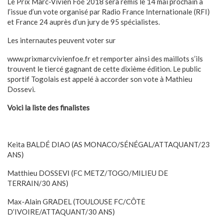
Le Prix Marc-Vivien Foé 2018 sera remis le 14 mai prochain à
l’issue d’un vote organisé par Radio France Internationale (RFI)
et France 24 auprès d’un jury de 95 spécialistes.
Les internautes peuvent voter sur
www.prixmarcvivienfoe.fr et remporter ainsi des maillots s’ils
trouvent le tiercé gagnant de cette dixième édition. Le public
sportif Togolais est appelé à accorder son vote à Mathieu
Dossevi.
Voici la liste des finalistes
Keita BALDÉ DIAO (AS MONACO/SÉNÉGAL/ATTAQUANT/23
ANS)
Matthieu DOSSEVI (FC METZ/TOGO/MILIEU DE
TERRAIN/30 ANS)
Max-Alain GRADEL (TOULOUSE FC/CÔTE
D’IVOIRE/ATTAQUANT/30 ANS)