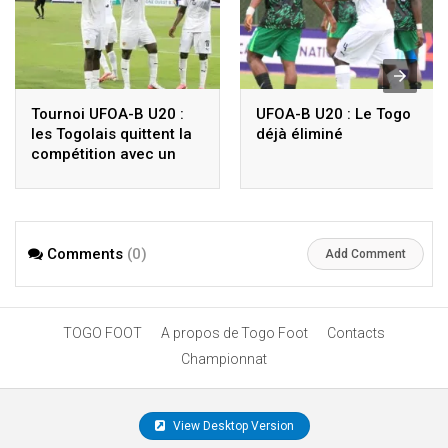
Tournoi UFOA-B U20 :
UFOA-B U20 : Le Togo
les Togolais quittent la
déjà éliminé
compétition avec un
nul, découvrez les
résultats du Togo
depuis 2022
Comments
(0)
Add Comment
TOGO FOOT
A propos de Togo Foot
Contacts
Championnat
View Desktop Version