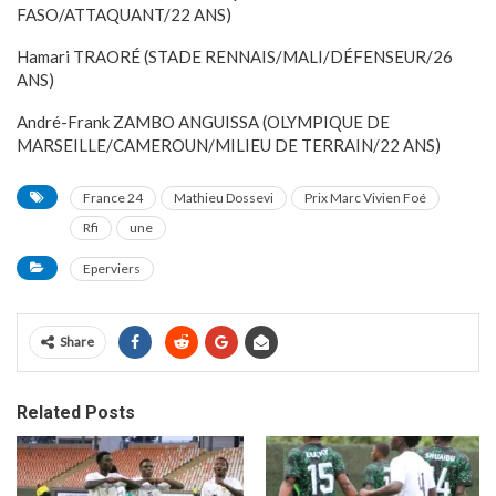
FASO/ATTAQUANT/22 ANS)
Hamari TRAORÉ (STADE RENNAIS/MALI/DÉFENSEUR/26
ANS)
André-Frank ZAMBO ANGUISSA (OLYMPIQUE DE
MARSEILLE/CAMEROUN/MILIEU DE TERRAIN/22 ANS)
France 24
Mathieu Dossevi
Prix Marc Vivien Foé
Rfi
une
Eperviers
Share
Related Posts