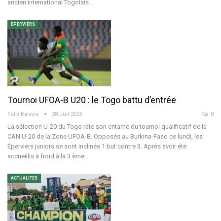
ancien international Togolais
…
EPERVIERS
Tournoi UFOA-B U20 : le Togo battu d’entrée
Felix Kalepe
28 Juil 2026
0
La sélection U-20 du Togo rate son entame du tournoi qualificatif de la
CAN U-20 de la Zone UFOA-B. Opposés au Burkina-Faso ce lundi, les
Éperviers juniors se sont inclinés 1 but contre 3.
Après avoir été
accueillis à froid à la 3 ème
…
ACTUALITES