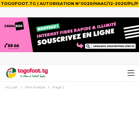
TOGOFOOT.TG | AUTORISATION N°0020/HAAC/12-2020/PL/P
Accueil
Felix Kalepe
Page 2