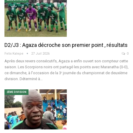
D2/J3 : Agaza décroche son premier point , résultats
Felix Kalepe
27 Juil 2026
0
Après deux revers consécutifs, Agaza a enfin ouvert son compteur cette
saison. Les Scorpions noirs ont partagé les points avec Maranatha (0-0),
ce dimanche, à l'occasion de la 3ᵉ journée du championnat de deuxième
division.
Déterminé à
…
2ÈME DIVISION