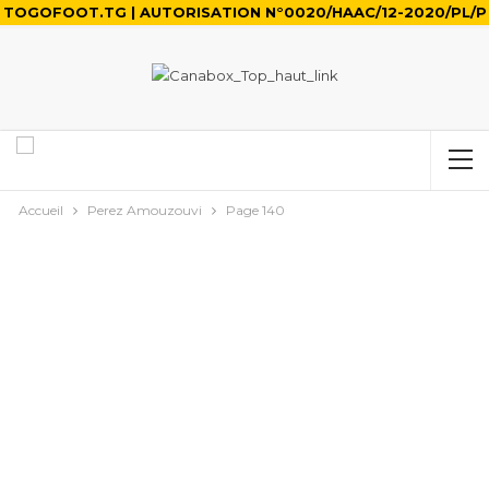
TOGOFOOT.TG | AUTORISATION N°0020/HAAC/12-2020/PL/P
Accueil
Perez Amouzouvi
Page 140