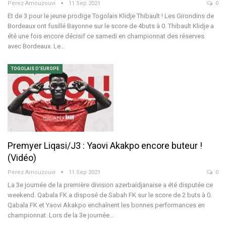
Perez Amouzouvi
11 Sep 2021
0
Et de 3 pour le jeune prodige Togolais Klidje Thibault ! Les Girondins de
Bordeaux ont fusillé Bayonne sur le score de 4buts à 0. Thibault Klidje a
été une fois encore décisif ce samedi en championnat des réserves
avec Bordeaux. Le…
TOGOLAIS D'EUROPE
Premyer Liqasi/J3 : Yaovi Akakpo encore buteur !
(Vidéo)
Perez Amouzouvi
11 Sep 2021
0
La 3e journée de la première division azerbaïdjanaise a été disputée ce
weekend. Qabala FK a disposé de Sabah FK sur le score de 2 buts à 0.
Qabala FK et Yaovi Akakpo enchaînent les bonnes performances en
championnat. Lors de la 3e journée…