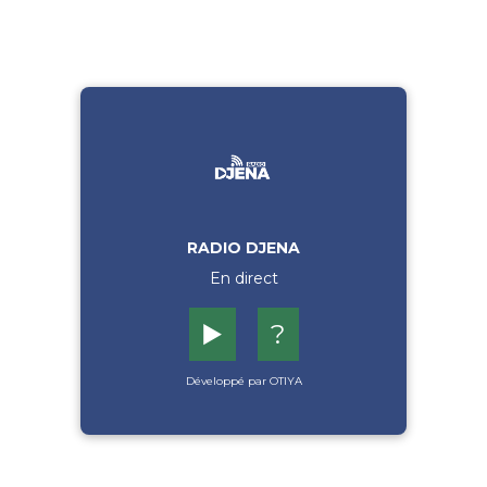
RADIO DJENA
En direct
▶️
?
Développé par OTIYA