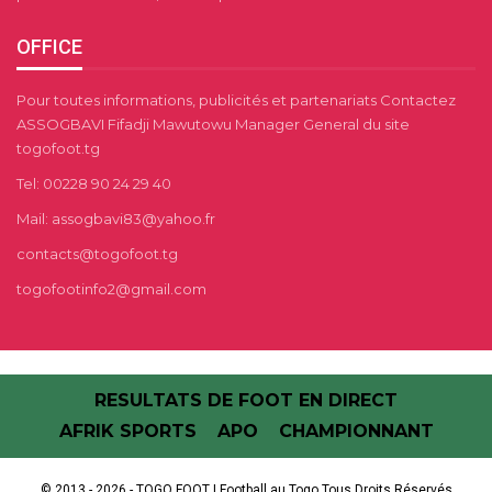
OFFICE
Pour toutes informations, publicités et partenariats Contactez
ASSOGBAVI Fifadji Mawutowu Manager General du site
togofoot.tg
Tel: 00228 90 24 29 40
Mail: assogbavi83@yahoo.fr
contacts@togofoot.tg
togofootinfo2@gmail.com
RESULTATS DE FOOT EN DIRECT
AFRIK SPORTS
APO
CHAMPIONNANT
© 2013 - 2026 - TOGO FOOT | Football au Togo.Tous Droits Réservés