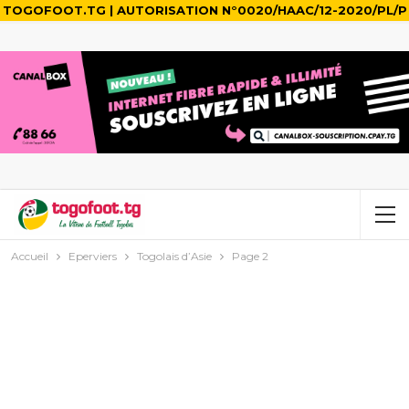
TOGOFOOT.TG | AUTORISATION N°0020/HAAC/12-2020/PL/P
Accueil
Eperviers
Togolais d’Asie
Page 2