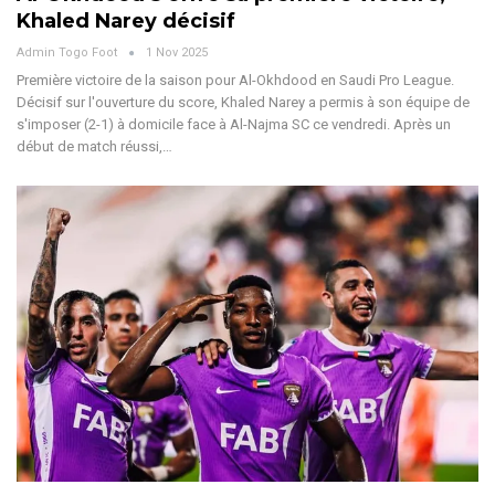
Khaled Narey décisif
Admin Togo Foot
1 Nov 2025
Première victoire de la saison pour Al-Okhdood en Saudi Pro League.
Décisif sur l'ouverture du score, Khaled Narey a permis à son équipe de
s'imposer (2-1) à domicile face à Al-Najma SC ce vendredi.
Après un
début de match réussi,
…