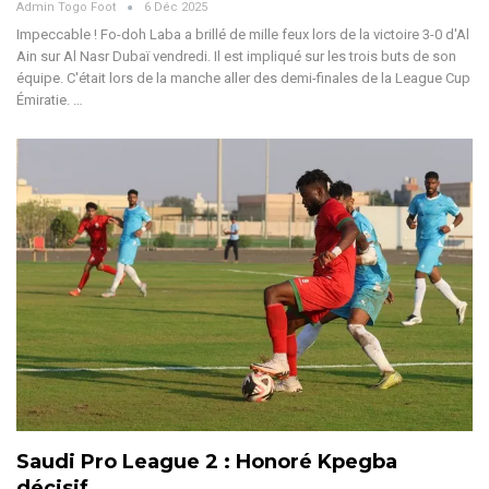
Admin Togo Foot
6 Déc 2025
Impeccable ! Fo-doh Laba a brillé de mille feux lors de la victoire 3-0 d'Al
Ain sur Al Nasr Dubaï vendredi. Il est impliqué sur les trois buts de son
équipe. C'était lors de la manche aller des demi-finales de la League Cup
Émiratie.
…
Saudi Pro League 2 : Honoré Kpegba
décisif