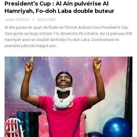
President’s Cup : Al Ain pulvérise Al
Hamriyah, Fo-doh Laba double buteur
Justin SOSSOU
28 Oct 2025
Al Ain passe en quart de finale de l'Emirat Arabes Unis President's Cup.
Ceci après sa large victoire 7-0, dimanche 26 octobre, sur la pelouse d'Al
Hamriyah avec un doublé de Kodjo Fo-doh Laba.
Dominateurs en
première période malgré une
…