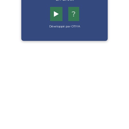
▶️
?
Développé par OTIYA