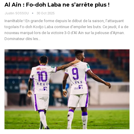
Al Ain : Fo-doh Laba ne s’arrête plus !
Justin SOSSOU
30 Oct 2025
Inarrêtable ! En grande forme depuis le début de la saison, l'attaquant
togolais Fo-doh Kodjo Laba continue d'empiler les buts. Ce jeudi, il a de
nouveau marqué lors de la victoire 3-0 d'Al Ain sur la pelouse d'Ajman.
Dominateur dès les
…