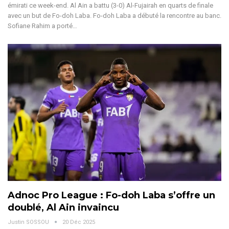
émirati ce week-end. Al Ain a battu (3-0) Al-Fujairah en quarts de finale
avec un but de Fo-doh Laba.
Fo-doh Laba a débuté la rencontre au banc.
Sofiane Rahim a porté
…
Adnoc Pro League : Fo-doh Laba s’offre un
doublé, Al Ain invaincu
Justin SOSSOU
20 Déc 2025