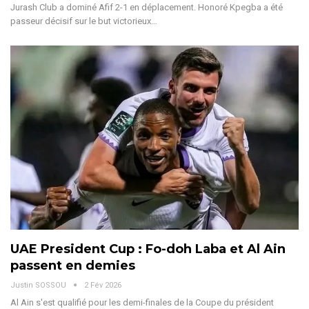
Jurash Club a dominé Afif 2-1 en déplacement.
Honoré Kpegba a été
passeur décisif sur le but victorieux
…
UAE President Cup : Fo-doh Laba et Al Ain
passent en demies
Justin SOSSOU
2 Fév 2026
Al Ain s'est qualifié pour les demi-finales de la Coupe du président