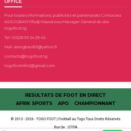
OFFICE
Pour toutes informations, publicités et partenariats Contactez
ASSOGBAVI Fifadji Mawutowu Manager General du site
togofoot.tg
Tel: 00228 90 24 29 40
Mail: assogbavi83@yahoo.fr
contacts@togofoot.tg
togofootinfo2@gmail.com
RESULTATS DE FOOT EN DIRECT
AFRIK SPORTS
APO
CHAMPIONNANT
© 2013 - 2026 - TOGO FOOT | Football au Togo.Tous Droits Réservés
Run by :
OTIYA