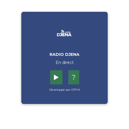
RADIO DJENA
En direct
▶️
?
Développé par OTIYA