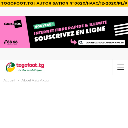
TOGOFOOT.TG | AUTORISATION N°0020/HAAC/12-2020/PL/P
Accueil
Abdel Aziz Akpo