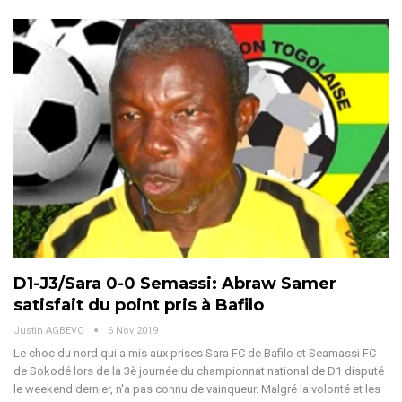
D1-J3/Sara 0-0 Semassi: Abraw Samer
satisfait du point pris à Bafilo
Justin AGBEVO
6 Nov 2019
Le choc du nord qui a mis aux prises Sara FC de Bafilo et Seamassi FC
de Sokodé lors de la 3è journée du championnat national de D1 disputé
le weekend dernier, n'a pas connu de vainqueur. Malgré la volonté et les