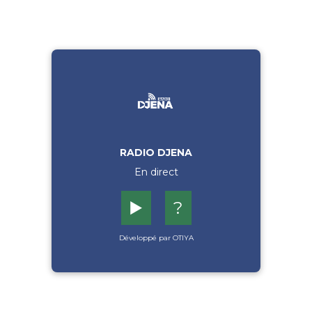
RADIO DJENA
En direct
▶️
?
Développé par OTIYA