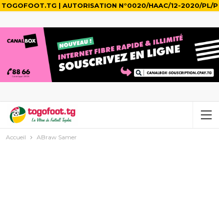
TOGOFOOT.TG | AUTORISATION N°0020/HAAC/12-2020/PL/P
Accueil
ABraw Samer