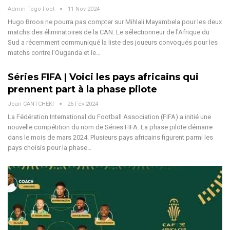
Admin Togo Foot
11 Nov 2024
Hugo Broos ne pourra pas compter sur Mihlali Mayambela pour les deux
matchs des éliminatoires de la CAN.
Le sélectionneur de l'Afrique du
Sud a récemment communiqué la liste des joueurs convoqués pour les
matchs contre l'Ouganda et le
…
Séries FIFA | Voici les pays africains qui
prennent part à la phase pilote
Jean CANTCHEKI
26 Fév 2024
La Fédération International du Football Association (FIFA) a initié une
nouvelle compétition du nom de Séries FIFA. La phase pilote démarre
dans le mois de mars 2024. Plusieurs pays africains figurent parmi les
pays choisis pour la phase…