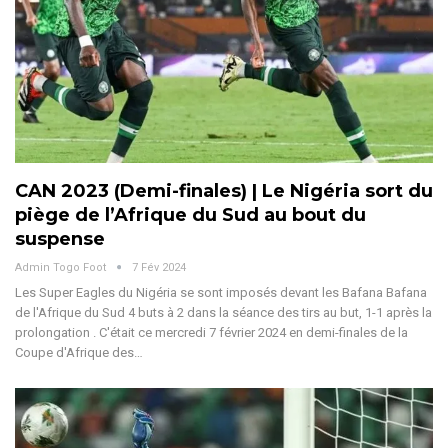
CAN 2023 (Demi-finales) | Le Nigéria sort du
piège de l’Afrique du Sud au bout du
suspense
Admin Togo Foot
7 Fév 2024
Les Super Eagles du Nigéria se sont imposés devant les Bafana Bafana
de l'Afrique du Sud 4 buts à 2 dans la séance des tirs au but, 1-1 après la
prolongation . C'était ce mercredi 7 février 2024 en demi-finales de la
Coupe d'Afrique des…