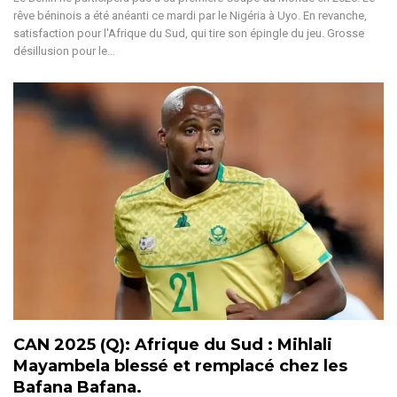
rêve béninois a été anéanti ce mardi par le Nigéria à Uyo. En revanche,
satisfaction pour l'Afrique du Sud, qui tire son épingle du jeu.
Grosse
désillusion pour le
…
CAN 2025 (Q): Afrique du Sud : Mihlali
Mayambela blessé et remplacé chez les
Bafana Bafana.