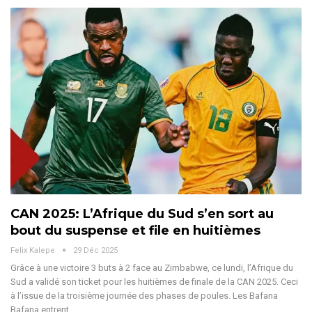
CAN 2025: L’Afrique du Sud s’en sort au
bout du suspense et file en huitièmes
Felix Kalepe
29 Déc 2025
Grâce à une victoire 3 buts à 2 face au Zimbabwe, ce lundi, l’Afrique du
Sud a validé son ticket pour les huitièmes de finale de la CAN 2025. Ceci
à l’issue de la troisième journée des phases de poules.
Les Bafana
Bafana entrent
…