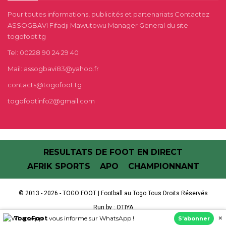
Pour toutes informations, publicités et partenariats Contactez
ASSOGBAVI Fifadji Mawutowu Manager General du site
togofoot.tg
Tel: 00228 90 24 29 40
Mail: assogbavi83@yahoo.fr
contacts@togofoot.tg
togofootinfo2@gmail.com
RESULTATS DE FOOT EN DIRECT
AFRIK SPORTS
APO
CHAMPIONNANT
© 2013 - 2026 - TOGO FOOT | Football au Togo.Tous Droits Réservés
Run by :
OTIYA
×
TogoFoot
vous informe sur WhatsApp !
S’abonner