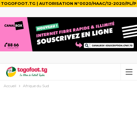
TOGOFOOT.TG | AUTORISATION N°0020/HAAC/12-2020/PL/P
Accueil
Afrique du Sud