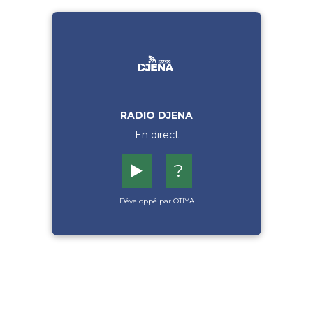
RADIO DJENA
En direct
▶️
?
Développé par OTIYA