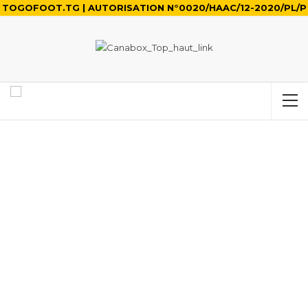
TOGOFOOT.TG | AUTORISATION N°0020/HAAC/12-2020/PL/P