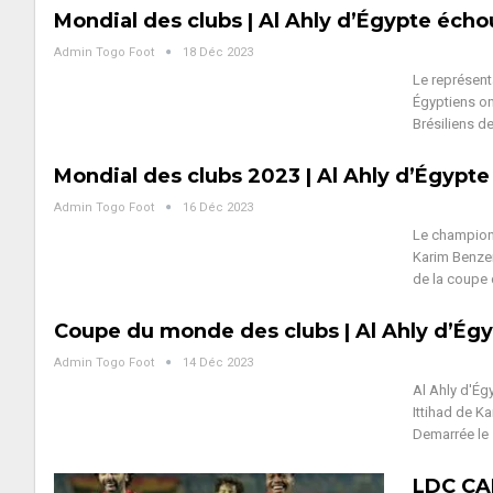
Mondial des clubs | Al Ahly d’Égypte éch
Admin Togo Foot
18 Déc 2023
Le représent
Égyptiens on
Brésiliens d
Mondial des clubs 2023 | Al Ahly d’Égypte
Admin Togo Foot
16 Déc 2023
Le champion 
Karim Benzem
de la coupe
Coupe du monde des clubs | Al Ahly d’Égy
Admin Togo Foot
14 Déc 2023
Al Ahly d'Ég
Ittihad de K
Demarrée le 
LDC CAF