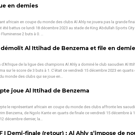
oue en demies
ant africain en coupe du monde des clubs Al Ahly ne jouera pas la grande fina
t été battus ce lundi 18 décembre 2023 au stade de King Abdullah Sports City 
e Fluminense 2 buts à 0. …
 démolit Al Ittihad de Benzema et file en demi
d'Afrique de la ligue des champions Al Ahly a dominé le club saoudien Al Itti
a sur le score de 3 buts à 1. C'était ce vendredi 15 décembre 2023 en quarts 
 du monde des clubs qui se joue en…
pte joue Al Ittihad de Benzema
ypte le représentant africain en coupe du monde des clubs affronte les saoudi
arim Benzema, de Ngolo Kante en quarts de finale ce vendredi 15 décembre à 1
12 décembre dernier, la…
 | Demi-finale (retour) : Al Ahly s’impose de n