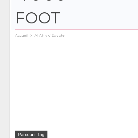
Accueil
Al Ahly d’Égypte
Parcourir Tag