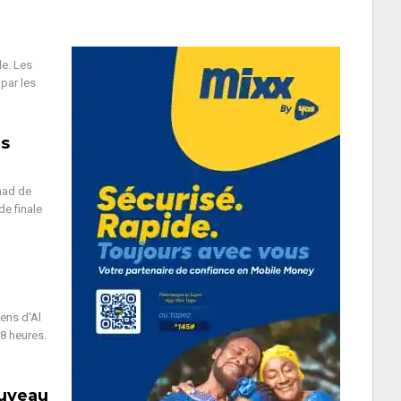
le. Les
par les
es
had de
de finale
ens d'Al
8 heures.
ouveau