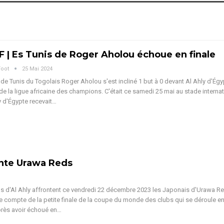
 | Es Tunis de Roger Aholou échoue en finale
Foot
25 Mai 2024
de Tunis du Togolais Roger Aholou s'est incliné 1 but à 0 devant Al Ahly d'Égy
 de la ligue africaine des champions. C'était ce samedi 25 mai au stade interna
ly d'Égypte recevait…
onte Urawa Reds
s d'Al Ahly affrontent ce vendredi 22 décembre 2023 les Japonais d'Urawa R
e compte de la petite finale de la coupe du monde des clubs qui se déroule e
près avoir échoué en…