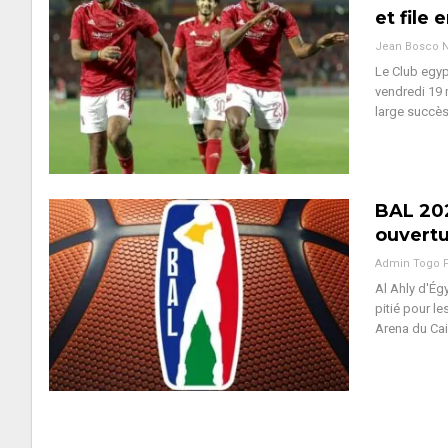
et file 
Le Club egyp
vendredi 19 
large succès
BAL 202
ouvert
Admin Togo 
Al Ahly d'Ég
pitié pour l
Arena du Cai