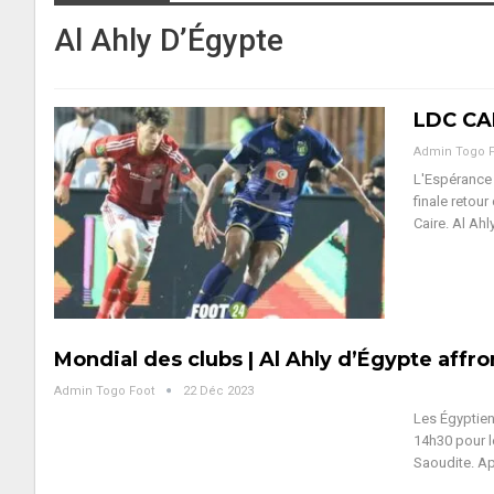
Al Ahly D’Égypte
LDC CAF
Admin Togo 
L'Espérance 
finale retour
Caire. Al Ah
Mondial des clubs | Al Ahly d’Égypte affr
Admin Togo Foot
22 Déc 2023
Les Égyptien
14h30 pour l
Saoudite. A