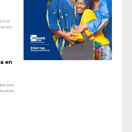
à 0 ce
près son
ra en
 été sans
 Moustafa