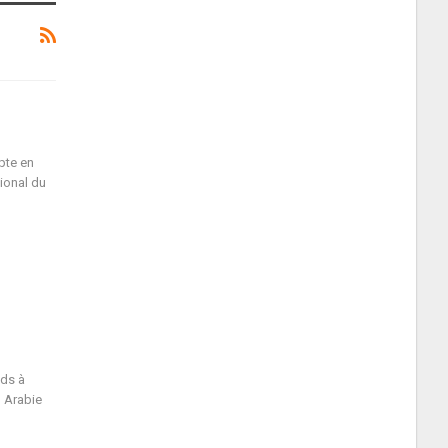
pte en
tional du
eds à
n Arabie