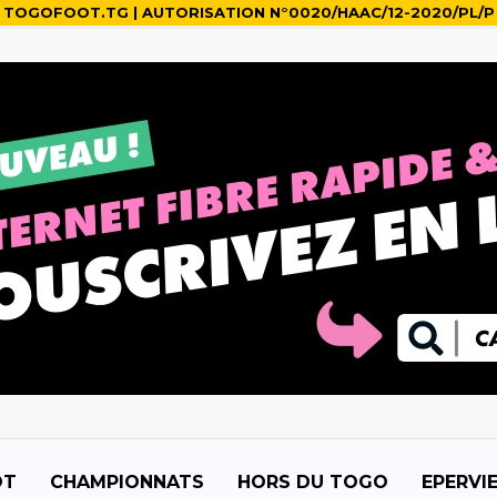
TOGOFOOT.TG | AUTORISATION N°0020/HAAC/12-2020/PL/P
OT
CHAMPIONNATS
HORS DU TOGO
EPERVI