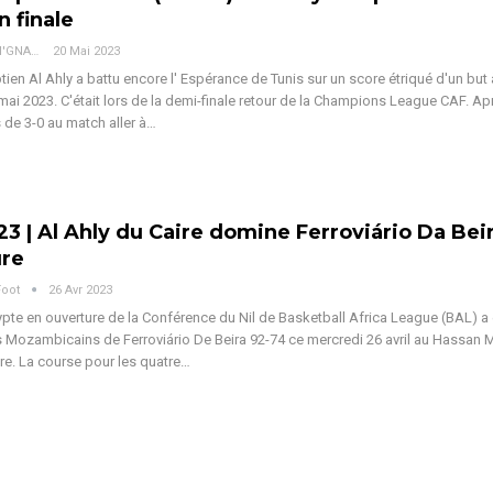
en finale
Jean Bosco N'GNAMA
20 Mai 2023
tien Al Ahly a battu encore l' Espérance de Tunis sur un score étriqué d'un but 
mai 2023. C'était lors de la demi-finale retour de la Champions League CAF. A
 de 3-0 au match aller à…
3 | Al Ahly du Caire domine Ferroviário Da Bei
ure
Foot
26 Avr 2023
ypte en ouverture de la Conférence du Nil de Basketball Africa League (BAL) a
es Mozambicains de Ferroviário De Beira 92-74 ce mercredi 26 avril au Hassan
re. La course pour les quatre…