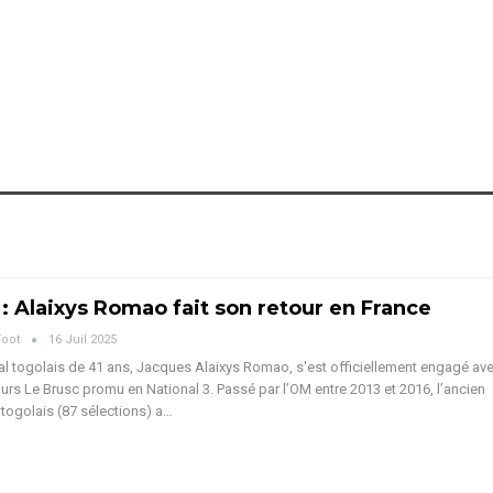
l : Alaixys Romao fait son retour en France
Foot
16 Juil 2025
nal togolais de 41 ans, Jacques Alaixys Romao, s'est officiellement engagé ave
ours Le Brusc promu en National 3.
Passé par l’OM entre 2013 et 2016, l’ancien
 togolais (87 sélections) a
…