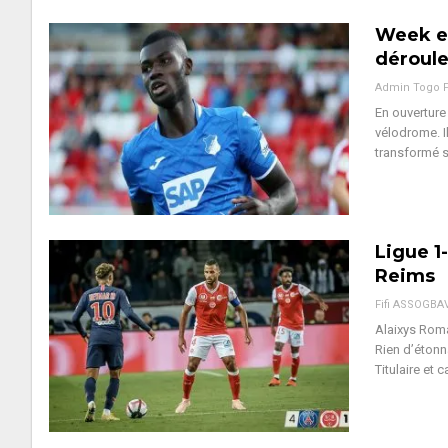
Week en
déroule
Admin Togo 
En ouverture
vélodrome. I
transformé so
Ligue 1
Reims
Fifi ASSOGBA
Alaixys Roma
Rien d’étonn
Titulaire et