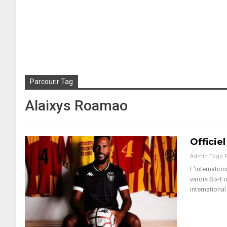
Parcourir Tag
Alaixys Roamao
Officie
Admin Togo 
L'internatio
varois Six-F
international