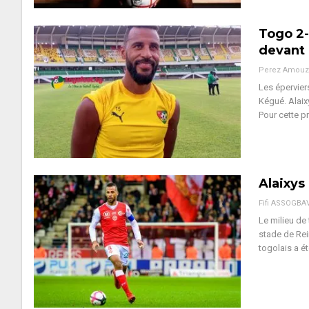
Togo 2-
devant 
Perez Amouz
Les épervier
Kégué. Alaix
Pour cette p
Alaixys
Fifi ASSOGBA
Le milieu de
stade de Rei
togolais a é