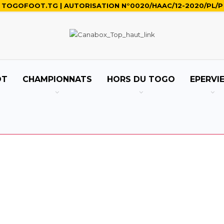
TOGOFOOT.TG | AUTORISATION N°0020/HAAC/12-2020/PL/P
OT
CHAMPIONNATS
HORS DU TOGO
EPERVI