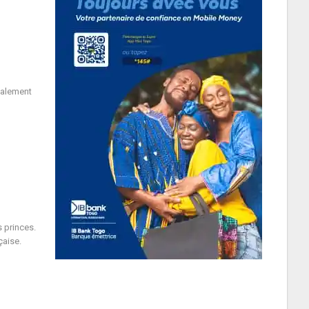
galement
 princes.
çaise.