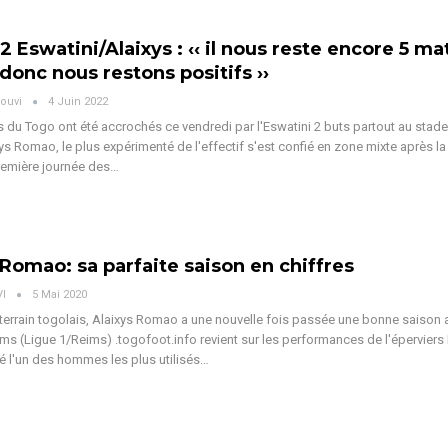
2 Eswatini/Alaixys : ‹‹ il nous reste encore 5 ma
donc nous restons positifs ››
ouvi
4 Juin 2022
s du Togo ont été accrochés ce vendredi par l'Eswatini 2 buts partout au stad
ys Romao, le plus expérimenté de l'effectif s'est confié en zone mixte après la
remière journée des…
 Romao: sa parfaite saison en chiffres
VI
5 Mai 2020
 terrain togolais, Alaixys Romao a une nouvelle fois passée une bonne saison 
ms (Ligue 1/Reims) .togofoot.info revient sur les performances de l'éperviers
té l'un des hommes les plus utilisés…