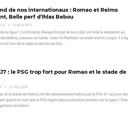
d de nos internationaux : Romao et Reims
nt, Belle perf d’Ihlas Bebou
Foot
12 Août 2019
 de la lIgue 1 Conforama, Alaixys Romao et son club ont créé la sensation au
hlas Bebou, passeur et buteur avec Hoffenheim ce week end en coupe. Il a é
n tir lors de la séance des tirs au but.…
-J7 : le PSG trop fort pour Romao et le stade de
VI
27 Sep 2018
o et le stade de Reims ont été sérieusement battus par le PSG 4-1 au parc des
ant quand on sait que le PSG règne depuis plusieurs années sur la ligue 1 fran
 capitaine de Reims…