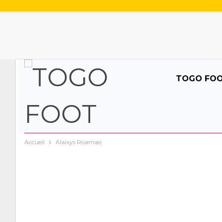
TOGO FO
Accueil
Alaixys Roamao