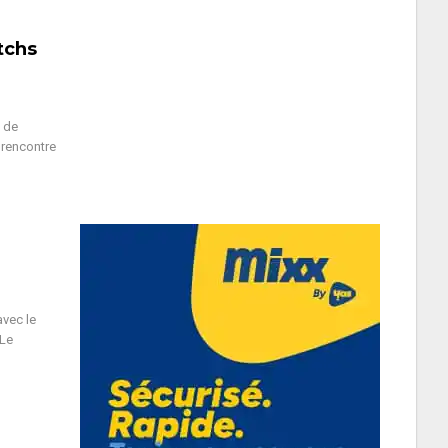
tchs
e de
 rencontre
avec le
 Le