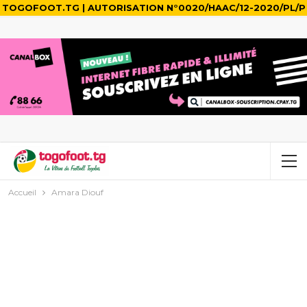
TOGOFOOT.TG | AUTORISATION N°0020/HAAC/12-2020/PL/P
Accueil
Amara Diouf