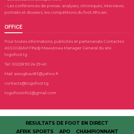
– Les conférences de presse, analyses, chroniques, interviews,
portraits et dossiers, les compétitions du foot Africain.
OFFICE
Pour toutes informations, publicités et partenariats Contactez
ASSOGBAVI Fifadji Mawutowu Manager General du site
togofoot.tg
Tel: 00228 90 24 29 40
Mail: assogbavi83@yahoo.fr
contacts@togofoot.tg
togofootinfo2@gmail.com
RESULTATS DE FOOT EN DIRECT
AFRIK SPORTS
APO
CHAMPIONNANT