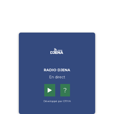
RADIO DJENA
En direct
▶️
?
Développé par OTIYA