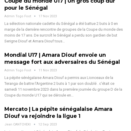
Coupe du monde U17 | Un gros coup dur
pour le Sénégal
Admin Togo Foot
17 Nov 2023
La sélection nationale cadette du Sénégal a été battue 2 buts à 0 en
marge de la dernière rencontre de groupes de la Coupe du monde des
moins de 17 ans. De surcroît le Sénégal a perdu son gardien de but
Serigne Diouf et Amara Diouf tous…
Mondial U17 | Amara Diouf envoie un
message fort aux adversaires du Sénégal
Admin Togo Foot
11 Nov 2023
La pépite sénégalaise Amara Diouf a permis aux Lionceaux de la
Teranga de battre l'Argentine 2 buts à 1 par son doublé . c'était ce
samedi 11 novembre 2023 dans la première journée du groupe D de la
Coupe du monde U17 qui se déroule en…
Mercato | La pépite sénégalaise Amara
Diouf va rejoindre la ligue 1
Jean CANTCHEKI
12 Sep 2023