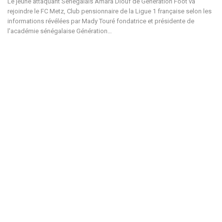
Le jeune attaquant Sénégalais Amara Diouf de Génération Foot va
rejoindre le FC Metz, Club pensionnaire de la Ligue 1 française selon les
informations révélées par Mady Touré fondatrice et présidente de
l'académie sénégalaise Génération…