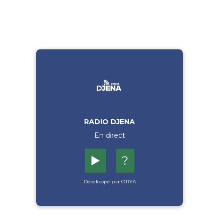
RADIO DJENA
En direct
▶️
?
Développé par OTIYA