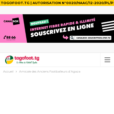
TOGOFOOT.TG | AUTORISATION N°0020/HAAC/12-2020/PL/P
Accueil
Amicale des Anciens Footballeurs d’Agaza