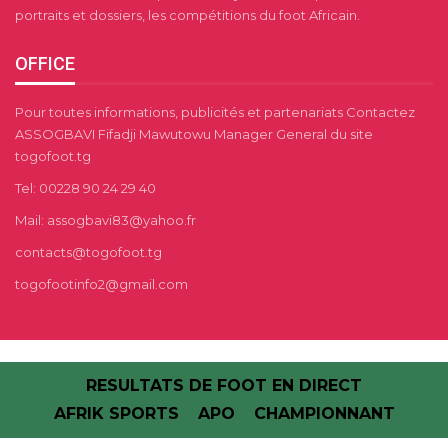
portraits et dossiers, les compétitions du foot Africain.
OFFICE
Pour toutes informations, publicités et partenariats Contactez
ASSOGBAVI Fifadji Mawutowu Manager General du site
togofoot.tg
Tel: 00228 90 24 29 40
Mail: assogbavi83@yahoo.fr
contacts@togofoot.tg
togofootinfo2@gmail.com
RESULTATS DE FOOT EN DIRECT
AFRIK SPORTS
APO
CHAMPIONNANT