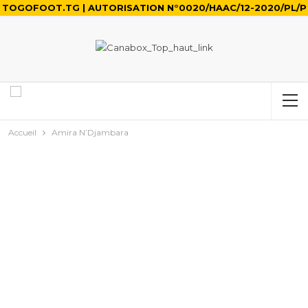
TOGOFOOT.TG | AUTORISATION N°0020/HAAC/12-2020/PL/P
Accueil
Amira N’Djambara