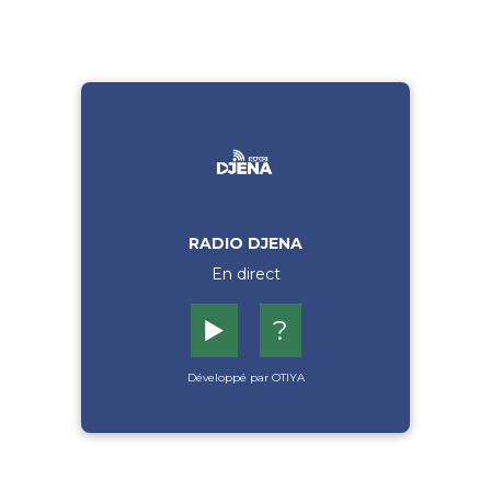
RADIO DJENA
En direct
▶️
?
Développé par OTIYA