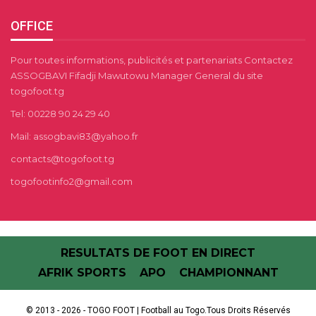
OFFICE
Pour toutes informations, publicités et partenariats Contactez
ASSOGBAVI Fifadji Mawutowu Manager General du site
togofoot.tg
Tel: 00228 90 24 29 40
Mail: assogbavi83@yahoo.fr
contacts@togofoot.tg
togofootinfo2@gmail.com
RESULTATS DE FOOT EN DIRECT
AFRIK SPORTS
APO
CHAMPIONNANT
© 2013 - 2026 - TOGO FOOT | Football au Togo.Tous Droits Réservés