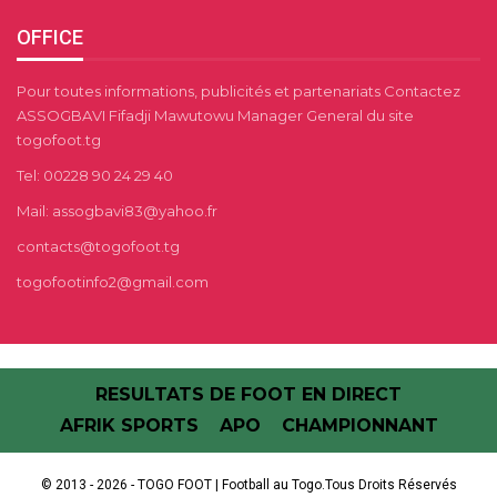
OFFICE
Pour toutes informations, publicités et partenariats Contactez
ASSOGBAVI Fifadji Mawutowu Manager General du site
togofoot.tg
Tel: 00228 90 24 29 40
Mail: assogbavi83@yahoo.fr
contacts@togofoot.tg
togofootinfo2@gmail.com
RESULTATS DE FOOT EN DIRECT
AFRIK SPORTS
APO
CHAMPIONNANT
© 2013 - 2026 - TOGO FOOT | Football au Togo.Tous Droits Réservés