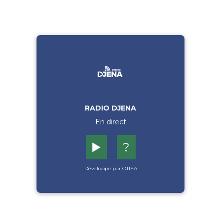
RADIO DJENA
En direct
▶️
?
Développé par OTIYA