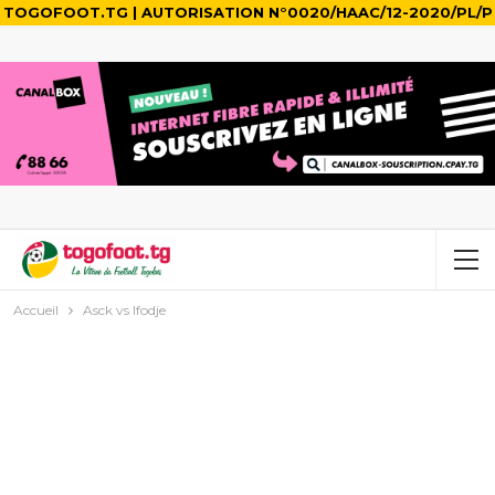
TOGOFOOT.TG | AUTORISATION N°0020/HAAC/12-2020/PL/P
Accueil
Asck vs Ifodje