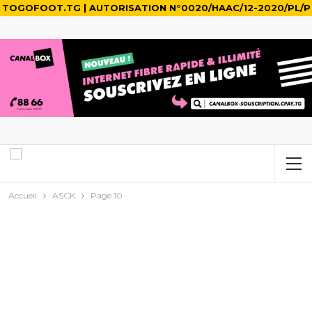
TOGOFOOT.TG | AUTORISATION N°0020/HAAC/12-2020/PL/P
Accueil
ASCK
Page 10