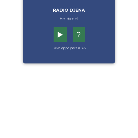
RADIO DJENA
En direct
▶️
?
Développé par OTIYA