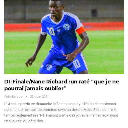
D1-Finale/Nane Richard :un raté “que je ne
pourrai jamais oublier”
Felix Kalepe
29 Juin 2021
L' Asck a perdu ce dimanche la finale des play-offs du championnat
national de football de première division devant Asko 3 tirs contre 4;
temps réglementaire 1-1. Faisant partie des joueurs malheureux ayant
raté leur tir du côté des…