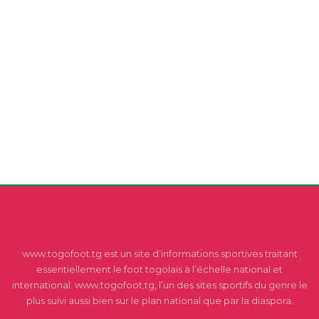
www.togofoot.tg est un site d’informations sportives traitant
essentiellement le foot togolais à l’échelle national et
international. www.togofoot.tg, l’un des sites sportifs du genre le
plus suivi aussi bien sur le plan national que par la diaspora.