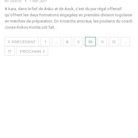
Ari Gbandi
1 Mar 2021
A kara, dans le fief de Asko et de Asck, c'est du pur régal offensif
qu'offrent les deux formations engagées en première division togolaise
en matches de préparation. En 4 matchs amicaux, les poulains du coach
Jonas Kokou Komla ont fait…
PRÉCÉDENT
1
…
8
9
10
11
12
…
17
PROCHAIN