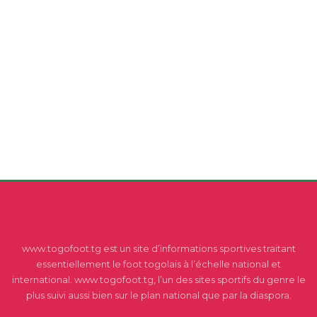
www.togofoot.tg est un site d’informations sportives traitant
essentiellement le foot togolais à l’échelle national et
international. www.togofoot.tg, l’un des sites sportifs du genre le
plus suivi aussi bien sur le plan national que par la diaspora.