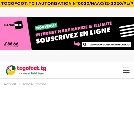
TOGOFOOT.TG | AUTORISATION N°0020/HAAC/12-2020/PL/P
Accueil
Asec Mimosas