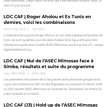
Asec Mimosas. Il était dans l’effectif qui s’est entrainé ce jeudi. Mais, le
club n’a pas encore
…
LDC CAF | Roger Aholou et Es Tunis en
demies, voici les combinaisons
Admin Togo Foot
7 Avr 2024
L'international togolais Roger Aholou et son club Espérance Sportive de
Tunis se sont qualifiés pour les demi-finales de la ligue africaine des
champions après avoir écarté l'ASEC Mimosas aux tirs au but 4-2 , temps
réglementaire 0-0 au…
LDC CAF | Nul de l’ASEC Mimosas face à
Simba, résultats et suite du programme
Jean CANTCHEKI
24 Fév 2024
Les premières rencontres de la 5e journée de la phase de groupe de la
Ligue des champions CAF ont été disputées ce vendredi 23 février 2024.
Le club ivoirien ASEC Mimosas qui recevait les Tanzaniens de Simba SC
a été contraint à un match…
LDC CAF (J3) | Hold up de l’ASEC Mimosas