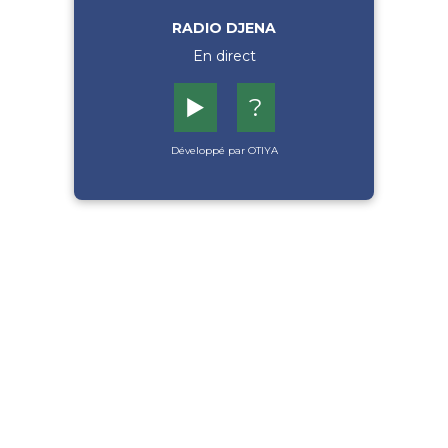
RADIO DJENA
En direct
▶️
?
Développé par OTIYA