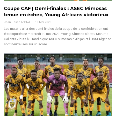
Coupe CAF | Demi-finales : ASEC Mimosas
tenue en échec, Young Africans victorieux
Jean Bosco N'GNAMA
10 Mai 2023
Les matchs aller des demi-finales de la coupe de la confédération ont
été disputés ce mercredi 10 mai 2023. Young Africans a battu Marumo
Gallants 2 buts à 0 tandis que ASEC Mimosas d'Abijan et l'USM Alger se
sont neutralisés sur un score…