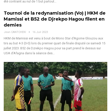
été contraint au nul de 1 but partout…
Tournoi de la redynamisation (Vo) | HKM de
Mamissi et B52 de Djrekpo Hagou filent en
demies
Jean CANTCHEKI
16 Juil 2023
HKM de Mamissi est venu à bout de Mono Star d'Agome Glouzou aux
tirs au but 4-3 (0-0) lors du premier quart de finale disputé ce samedi 15
juillet 2023. B52 de Dzrekpo Hagou pour sa part prend le dessus sur
USA d'Afagna dans la séance des…