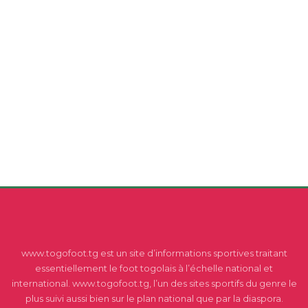
www.togofoot.tg est un site d’informations sportives traitant
essentiellement le foot togolais à l’échelle national et
international. www.togofoot.tg, l’un des sites sportifs du genre le
plus suivi aussi bien sur le plan national que par la diaspora.