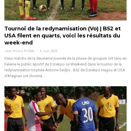
Tournoi de la redynamisation (Vo) | B52 et
USA filent en quarts, voici les résultats du
week-end
Jean Bosco N'GNAMA
4 Juin 2023
Deux matchs de la deuxième journée de la phase de groupes ont tenu en
haleine le public sportif de Dzrekpo ce Weekend dans le tournoi de la
redynamisation trophée Antoine Sedjro . B52 de Dzrekpo Hagou et USA
d'Afagnan ont dominé…