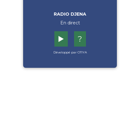
RADIO DJENA
En direct
▶️
?
Développé par OTIYA