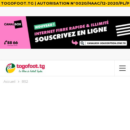
TOGOFOOT.TG | AUTORISATION N°0020/HAAC/12-2020/PL/P
Accueil
B52