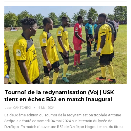
Tournoi de la redynamisation (Vo) | USK
tient en échec B52 en match inaugural
Jean CANTCHEKI
4 Mai 2024
La deuxième édition du Tournoi de la redynamisation trophée Antoine
Sedjro a débuté ce samedi 04 mai 2024 sur le terrain du lycée de
Dzrékpo. En match d'ouverture B52 de Dzrékpo Hagou tenant du titre a