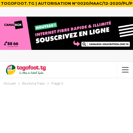
TOGOFOOT.TG | AUTORISATION N°0020/HAAC/12-2020/PL/P
Accueil
Burkina Faso
Page 2