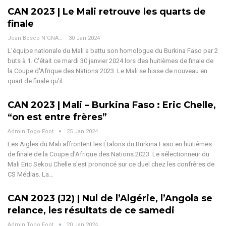
CAN 2023 | Le Mali retrouve les quarts de
finale
Jean Bosco N'GNAMA
30 Jan 2024
L'équipe nationale du Mali a battu son homologue du Burkina Faso par 2
buts à 1. C'était ce mardi 30 janvier 2024 lors des huitièmes de finale de
la Coupe d'Afrique des Nations 2023. Le Mali se hisse de nouveau en
quart de finale qu'il…
CAN 2023 | Mali – Burkina Faso : Eric Chelle,
“on est entre frères”
Admin Togo Foot
25 Jan 2024
Les Aigles du Mali affrontent les Étalons du Burkina Faso en huitièmes
de finale de la Coupe d'Afrique des Nations 2023. Le sélectionneur du
Mali Eric Sekou Chelle s'est prononcé sur ce duel chez les confrères de
CS Médias. La…
CAN 2023 (J2) | Nul de l’Algérie, l’Angola se
relance, les résultats de ce samedi
Admin Togo Foot
20 Jan 2024