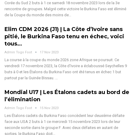
Corée du Sud 2 buts à 1 ce samedi 18 novembre 2023 lors de la 3e
rencontre de groupes. Malgré cette victoire le Burkina Faso est éliminé
de la Coupe du monde des moins de…
Elim CDM 2026 (J1) | La Côte d’Ivoire sans
pitié, le Burkina Faso tenu en échec, voici
tous…
Admin Togo Foot
17 Nov 2023
La course à la coupe du monde 2026 zone Afrique se poursuit. Ce
vendredi 17 novembre 2023, la Côte d'Ivoire a éclaboussé Seychelles 9
buts à 0 et les Étalons du Burkina Faso ont été tenus en échec 1 but
partout par la Guinée Bissau. …
Mondial U17 | Les Étalons cadets au bord de
l’élimination
Admin Togo Foot
15 Nov 2023
Les Étalons cadets du Burkina Faso concèdent leur deuxième défaite
face aux USA 2 buts à 1 ce mercredi 15 novembre 2023 lors de leur
seconde sortie dans le groupe F. Avec deux défaites en autant de
sorties, le Burkina Faso doit…