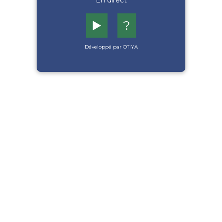
En direct
▶️
?
Développé par OTIYA