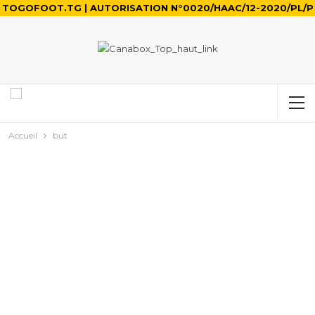
TOGOFOOT.TG | AUTORISATION N°0020/HAAC/12-2020/PL/P
Accueil
but