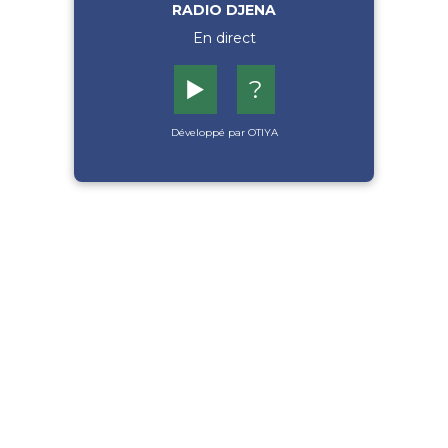
RADIO DJENA
En direct
▶️
?
Développé par OTIYA