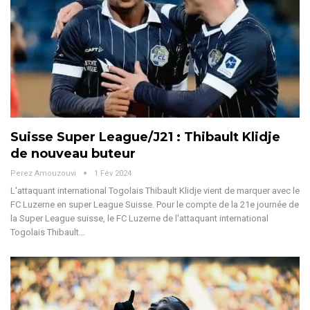
Suisse Super League/J21 : Thibault Klidje
de nouveau buteur
Perez Amouzouvi
1 Fév 2024
L'attaquant international Togolais Thibault Klidje vient de marquer avec le
FC Luzerne en super League Suisse.
Pour le compte de la 21e journée de
la Super League suisse, le FC Luzerne de l'attaquant international
Togolais Thibault
…