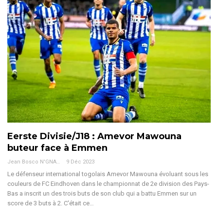
Eerste Divisie/J18 : Amevor Mawouna
buteur face à Emmen
Jean Bosco N'GNAMA
9 Déc 2023
Le défenseur international togolais Amevor Mawouna évoluant sous les
couleurs de FC Eindhoven dans le championnat de 2e division des Pays-
Bas a inscrit un des trois buts de son club qui a battu Emmen sur un
score de 3 buts à 2. C'était ce
…