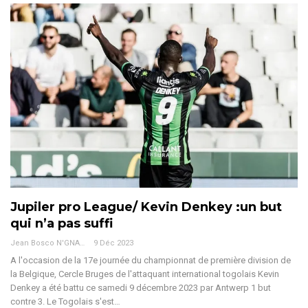
Jupiler pro League/ Kevin Denkey :un but
qui n’a pas suffi
Jean Bosco N'GNAMA
9 Déc 2023
A l'occasion de la 17e journée du championnat de première division de
la Belgique, Cercle Bruges de l'attaquant international togolais Kevin
Denkey a été battu ce samedi 9 décembre 2023 par Antwerp 1 but
contre 3. Le Togolais s'est
…