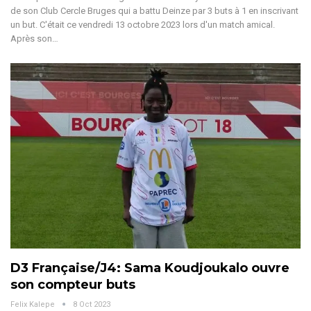
de son Club Cercle Bruges qui a battu Deinze par 3 buts à 1 en inscrivant
un but. C'était ce vendredi 13 octobre 2023 lors d'un match amical.
Après son…
D3 Française/J4: Sama Koudjoukalo ouvre
son compteur buts
Felix Kalepe
8 Oct 2023