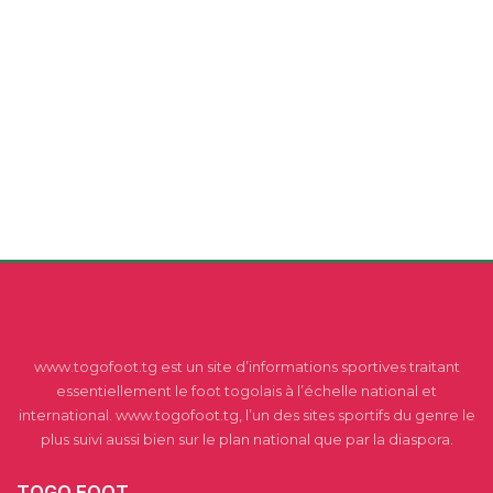
www.togofoot.tg est un site d’informations sportives traitant
essentiellement le foot togolais à l’échelle national et
international. www.togofoot.tg, l’un des sites sportifs du genre le
plus suivi aussi bien sur le plan national que par la diaspora.
TOGO FOOT