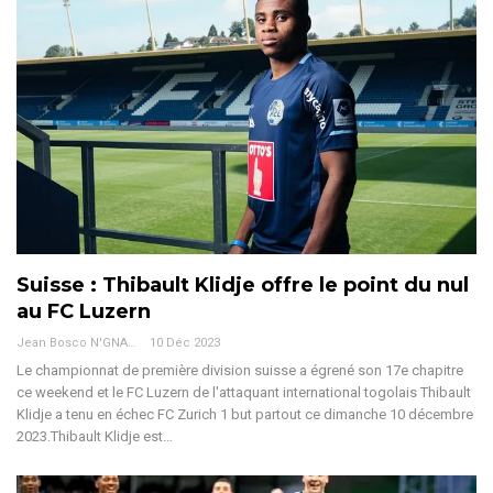
Suisse : Thibault Klidje offre le point du nul
au FC Luzern
Jean Bosco N'GNAMA
10 Déc 2023
Le championnat de première division suisse a égrené son 17e chapitre
ce weekend et le FC Luzern de l'attaquant international togolais Thibault
Klidje a tenu en échec FC Zurich 1 but partout ce dimanche 10 décembre
2023.Thibault Klidje est
…