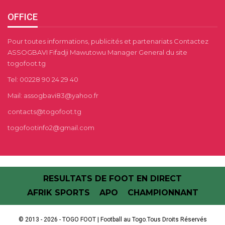
OFFICE
Pour toutes informations, publicités et partenariats Contactez
ASSOGBAVI Fifadji Mawutowu Manager General du site
togofoot.tg
Tel: 00228 90 24 29 40
Mail: assogbavi83@yahoo.fr
contacts@togofoot.tg
togofootinfo2@gmail.com
RESULTATS DE FOOT EN DIRECT
AFRIK SPORTS
APO
CHAMPIONNANT
© 2013 - 2026 - TOGO FOOT | Football au Togo.Tous Droits Réservés