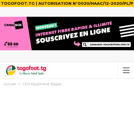
TOGOFOOT.TG | AUTORISATION N°0020/HAAC/12-2020/PL/P
Accueil
CDS Kpalimé et Bassar