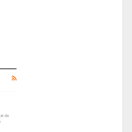
nat de
e