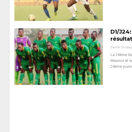
D1/J24:
résulta
Daniel Dodja
La 24ème du
Maurice et s
24ème journ