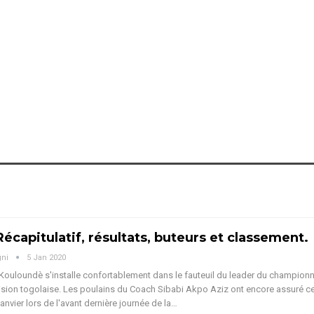
 Récapitulatif, résultats, buteurs et classement.
gni
5 Jan 2020
Kouloundè s'installe confortablement dans le fauteuil du leader du champion
ision togolaise. Les poulains du Coach Sibabi Akpo Aziz ont encore assuré c
anvier lors de l'avant dernière journée de la…