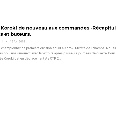
 Koroki de nouveau aux commandes -Récapitula
ts et buteurs.
gni
15 Avr 2018
 championnat de première division sourit a Koroki Mètètè de Tchamba. Nouss
es poulains renouent avec la victoire après plusieurs journées de disette. Pour 
ée Koroki bat en déplacement As OTR 2…