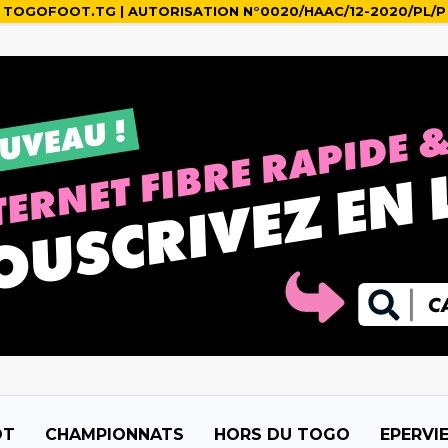
TOGOFOOT.TG | AUTORISATION N°0020/HAAC/12-2020/PL/P
OT
CHAMPIONNATS
HORS DU TOGO
EPERVI