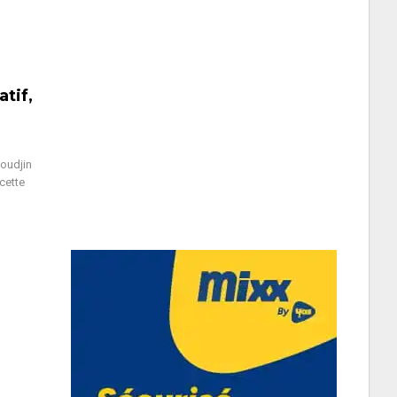
tif,
oudjin
cette