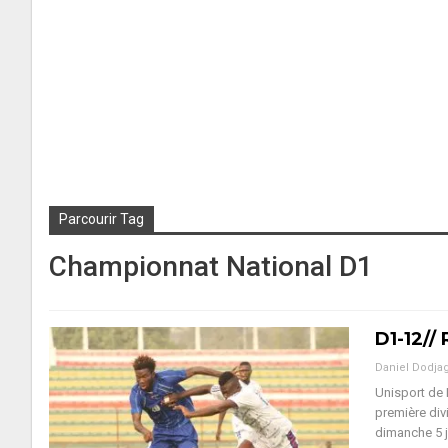
Parcourir Tag
Championnat National D1
D1-12//
Daniel Dodja
Unisport de 
première div
dimanche 5 j