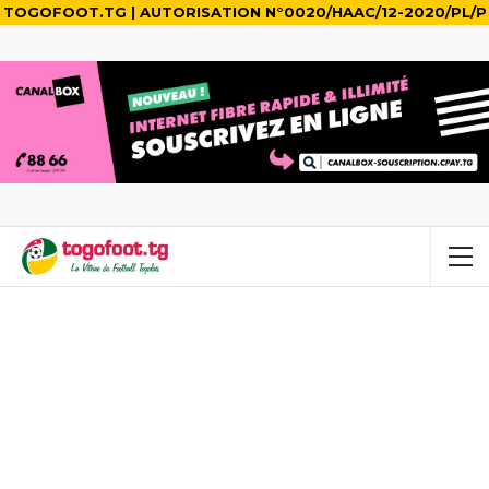
TOGOFOOT.TG | AUTORISATION N°0020/HAAC/12-2020/PL/P