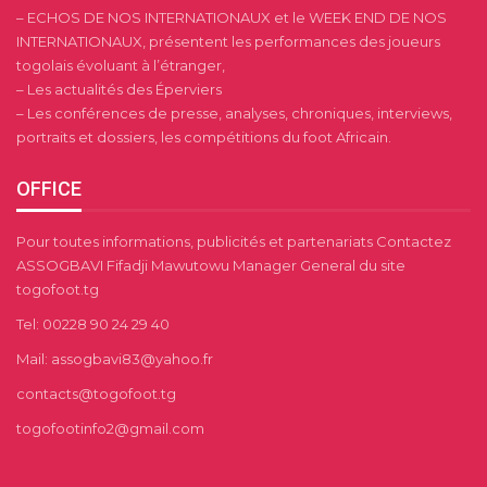
– ECHOS DE NOS INTERNATIONAUX et le WEEK END DE NOS
INTERNATIONAUX, présentent les performances des joueurs
togolais évoluant à l’étranger,
– Les actualités des Éperviers
– Les conférences de presse, analyses, chroniques, interviews,
portraits et dossiers, les compétitions du foot Africain.
OFFICE
Pour toutes informations, publicités et partenariats Contactez
ASSOGBAVI Fifadji Mawutowu Manager General du site
togofoot.tg
Tel: 00228 90 24 29 40
Mail: assogbavi83@yahoo.fr
contacts@togofoot.tg
togofootinfo2@gmail.com