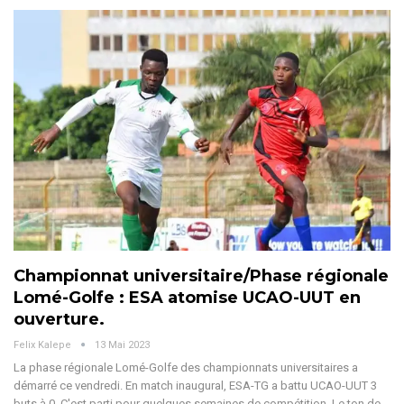
Championnat universitaire/Phase régionale
Lomé-Golfe : ESA atomise UCAO-UUT en
ouverture.
Felix Kalepe
13 Mai 2023
La phase régionale Lomé-Golfe des championnats universitaires a
démarré ce vendredi. En match inaugural, ESA-TG a battu UCAO-UUT 3
buts à 0. C'est parti pour quelques semaines de compétition. Le ton de