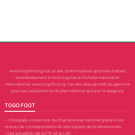
www.togofoot.tg est un site d’informations sportives traitant
essentiellement le foot togolais à l’échelle national et
international. www.togofoot.tg, l’un des sites sportifs du genre le
plus suivi aussi bien sur le plan national que par la diaspora.
TOGO FOOT
– L’intégrale couverture du championnat national grâce à son
réseau de correspondants et une équipe de professionnels,
– Les actualités de la FTF et la CAF