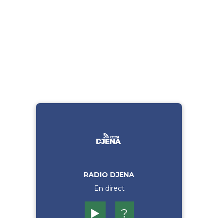
RADIO DJENA
En direct
▶️
?