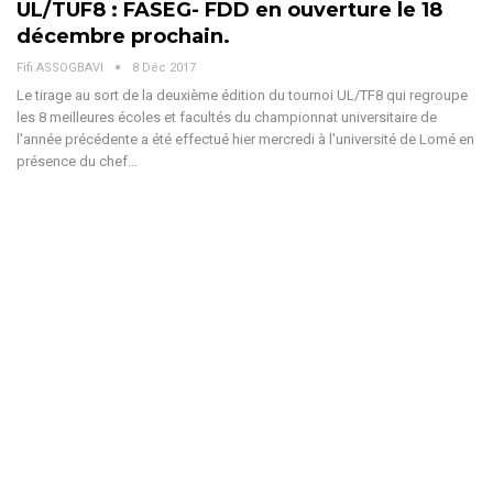
UL/TUF8 : FASEG- FDD en ouverture le 18
décembre prochain.
Fifi ASSOGBAVI
8 Déc 2017
Le tirage au sort de la deuxième édition du tournoi UL/TF8 qui regroupe
les 8 meilleures écoles et facultés du championnat universitaire de
l'année précédente a été effectué hier mercredi à l'université de Lomé en
présence du chef…