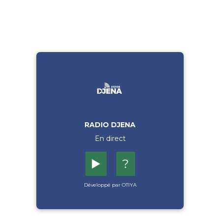
RADIO DJENA
En direct
▶️
?
Développé par OTIYA