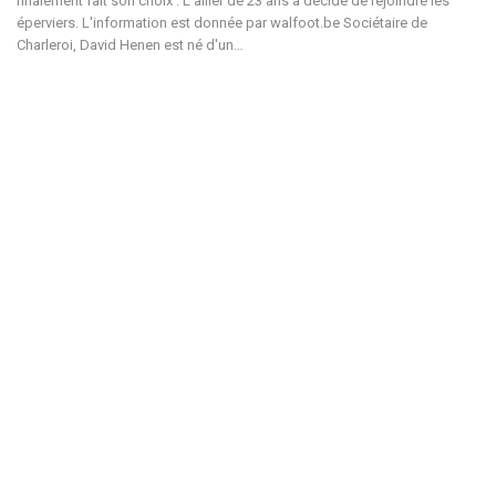
finalement fait son choix . L'ailier de 23 ans a décidé de rejoindre les
éperviers. L'information est donnée par walfoot.be Sociétaire de
Charleroi, David Henen est né d'un…