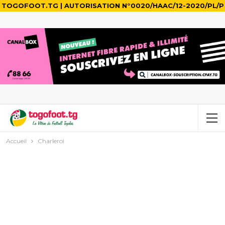
TOGOFOOT.TG | AUTORISATION N°0020/HAAC/12-2020/PL/P
Accueil
Charleroi