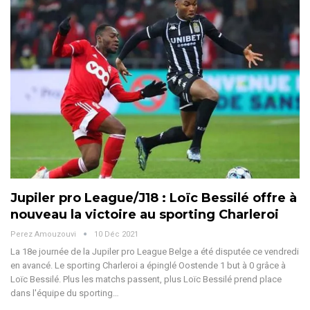
Jupiler pro League/J18 : Loïc Bessilé offre à
nouveau la victoire au sporting Charleroi
Perez Amouzouvi
10 Déc 2021
La 18e journée de la Jupiler pro League Belge a été disputée ce vendredi
en avancé. Le sporting Charleroi a épinglé Oostende 1 but à 0 grâce à
Loïc Bessilé. Plus les matchs passent, plus Loïc Bessilé prend place
dans l'équipe du sporting…