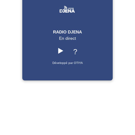
RADIO DJENA
En direct
▶️
?
Développé par OTIYA