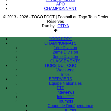
APO
CHAMPIONNANT
© 2013 - 2026 - TOGO FOOT | Football au Togo.Tous Droits
Réservés
Run by :
OTIYA
TOGO FOOT
CHAMPIONNATS
1ère Division
2ème Division
3eme Division
CLASSEMENTS
HORS DU TOGO
Week-end
Infos
EPERVIERS
Equipe Nationales
FTF
Interviews
Infos FTF
Tournois
Coupe de l’indépendance
Autres