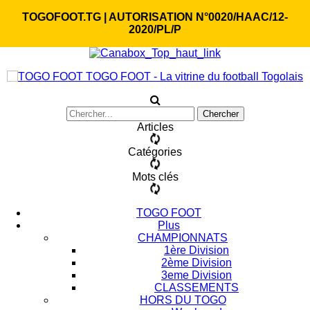
TOGOFOOT.TG | AUTORISATION N°0020/HAAC/12-
2020/PL/P
TOGO FOOT - La vitrine du football Togolais
Articles
Catégories
Mots clés
TOGO FOOT
Plus
CHAMPIONNATS
1ère Division
2ème Division
3eme Division
CLASSEMENTS
HORS DU TOGO