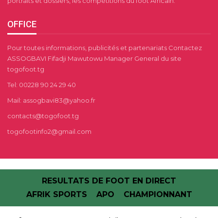
portraits et dossiers, les compétitions du foot Africain.
OFFICE
Pour toutes informations, publicités et partenariats Contactez
ASSOGBAVI Fifadji Mawutowu Manager General du site
togofoot.tg
Tel: 00228 90 24 29 40
Mail: assogbavi83@yahoo.fr
contacts@togofoot.tg
togofootinfo2@gmail.com
RESULTATS DE FOOT EN DIRECT
AFRIK SPORTS
APO
CHAMPIONNANT