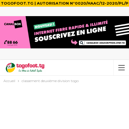
TOGOFOOT.TG | AUTORISATION N°0020/HAAC/12-2020/PL/P
Accueil
classement deuxième division togo