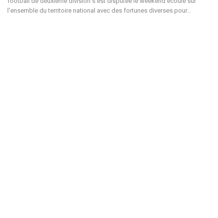
football de deuxième division s'est disputée le weekend écoulé sur
l'ensemble du territoire national avec des fortunes diverses pour…