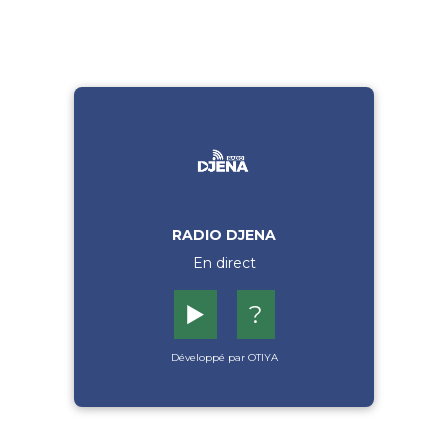
RADIO DJENA
En direct
▶️
?
Développé par OTIYA