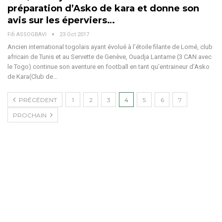
préparation d’Asko de kara et donne son
avis sur les éperviers…
Fifi ASSOGBAVI
23 Oct 2017
Ancien international togolais ayant évolué à l’étoile filante de Lomé, club
africain de Tunis et au Servette de Genève, Ouadja Lantame (3 CAN avec
le Togo) continue son aventure en football en tant qu’entraineur d’Asko
de Kara(Club de…
PRÉCÉDENT
1
2
3
4
5
6
7
PROCHAIN