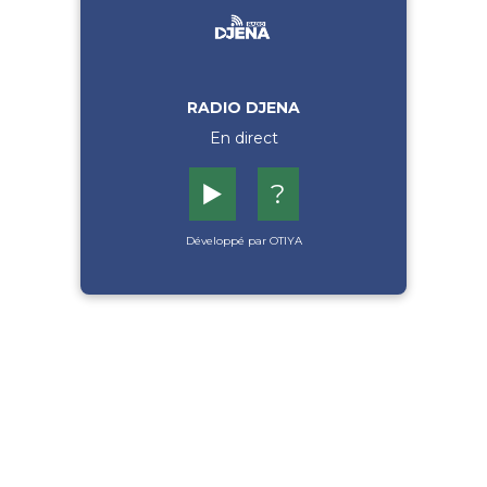
RADIO DJENA
En direct
▶️
?
Développé par OTIYA