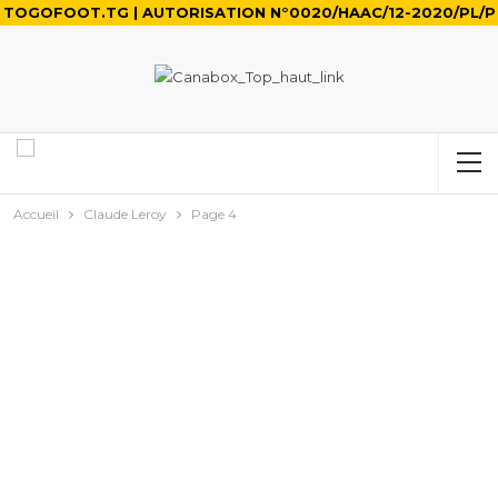
TOGOFOOT.TG | AUTORISATION N°0020/HAAC/12-2020/PL/P
Accueil
Claude Leroy
Page 4