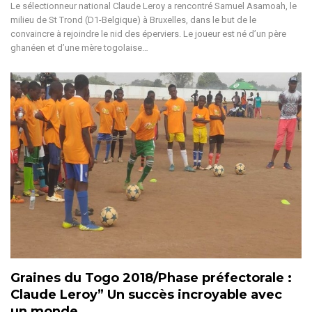
Le sélectionneur national Claude Leroy a rencontré Samuel Asamoah, le
milieu de St Trond (D1-Belgique) à Bruxelles, dans le but de le
convaincre à rejoindre le nid des éperviers. Le joueur est né d’un père
ghanéen et d’une mère togolaise…
Graines du Togo 2018/Phase préfectorale :
Claude Leroy” Un succès incroyable avec
un monde…