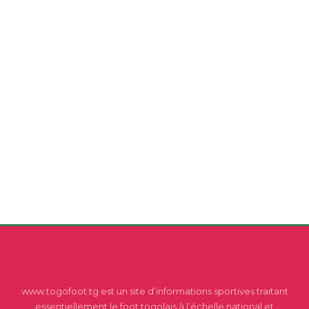
www.togofoot.tg est un site d’informations sportives traitant
essentiellement le foot togolais à l’échelle national et