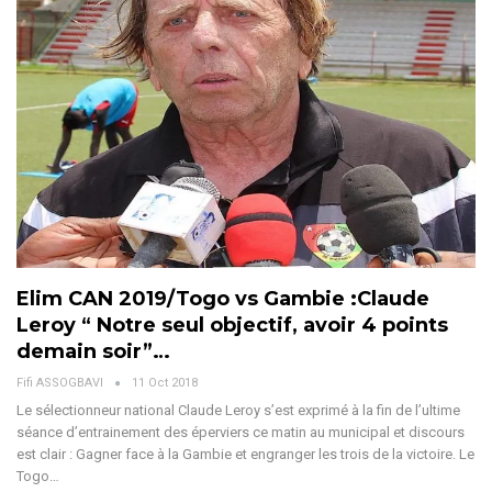
Elim CAN 2019/Togo vs Gambie :Claude
Leroy “ Notre seul objectif, avoir 4 points
demain soir”…
Fifi ASSOGBAVI
11 Oct 2018
Le sélectionneur national Claude Leroy s’est exprimé à la fin de l’ultime
séance d’entrainement des éperviers ce matin au municipal et discours
est clair : Gagner face à la Gambie et engranger les trois de la victoire. Le
Togo…