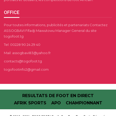
OFFICE
Pour toutes informations, publicités et partenariats Contactez
ASSOGBAVI Fifadji Mawutowu Manager General du site
togofoot.tg
Tel: 00228 90 24 29 40
Mail: assogbavi83@yahoo.fr
contacts@togofoot.tg
togofootinfo2@gmail.com
RESULTATS DE FOOT EN DIRECT
AFRIK SPORTS
APO
CHAMPIONNANT