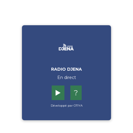
RADIO DJENA
En direct
▶️
?
Développé par OTIYA