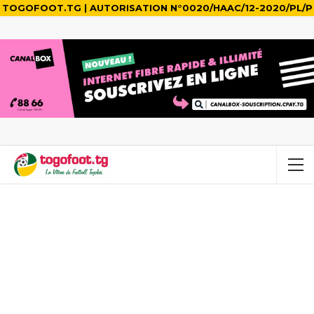
TOGOFOOT.TG | AUTORISATION N°0020/HAAC/12-2020/PL/P