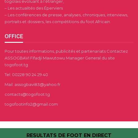
togolais évoluant à l’étranger,
– Les actualités des Éperviers
– Les conférences de presse, analyses, chroniques, interviews,
portraits et dossiers, les compétitions du foot Africain.
OFFICE
Pour toutes informations, publicités et partenariats Contactez
ASSOGBAVI Fifadji Mawutowu Manager General du site
togofoot.tg
Tel: 00228 90 24 29 40
Mail: assogbavi83@yahoo.fr
contacts@togofoot.tg
togofootinfo2@gmail.com
RESULTATS DE FOOT EN DIRECT