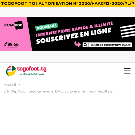
TOGOFOOT.TG | AUTORISATION N°0020/HAAC/12-2020/PL/P
Accueil
D1-10ej: Gbohloesu se reveille; Dyto surprend Semassi-Resultats