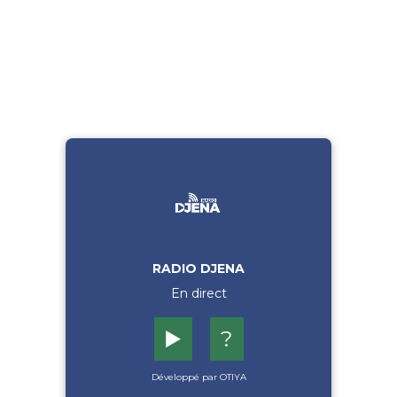
RADIO DJENA
En direct
▶️
?
Développé par OTIYA