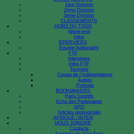
1ère Division
2ème Division
3eme Division
CLASSEMENTS
HORS DU TOGO
Week-end
Infos
EPERVIERS
Equipe Nationales
FTF
Interviews
Infos FTF
Tournois
Coupe de l’indépendance
Autres
Portraits
BOOKMAKERS
Paris Sportifs
Echo des Partenaires
APO
Articles sponsorisés
AFRIQUE / INTER
NOUS JOINDRE
Contacts
A propos de Togo Foot