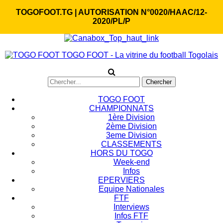
TOGOFOOT.TG | AUTORISATION N°0020/HAAC/12-
2020/PL/P
TOGO FOOT - La vitrine du football Togolais
TOGO FOOT
CHAMPIONNATS
1ère Division
2ème Division
3eme Division
CLASSEMENTS
HORS DU TOGO
Week-end
Infos
EPERVIERS
Equipe Nationales
FTF
Interviews
Infos FTF