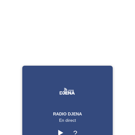
RADIO DJENA
En direct
▶️
?