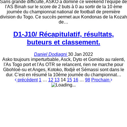
Sans grande difficulté, ASKO a dominé ce weekend l'équipe de
l'AS Binah sur le score de 2 buts à 0 au sortir de la 10 ème
journée du championnat national de football de première
division du Togo. Ce succès permet aux Kondonas de la Kozah
de…
D1-J10/ Récapitulatif, résultats,
buteurs et classement.
Daniel Dodjagni
30 Jan 2022
Asko toujours imperturbable, Asck, Dyto et Gomido au ralenti,
l'As Togo port et l'As OTR se relancent, rien ne marche pour
Gbohloé-su et Anges, Kotoko, Ifodjè et Sémassi sont dans le
dur. C'est en résumé la 10ème journée du championnat…
précédent
1
…
12
13
14
15
16
…
98
Prochain