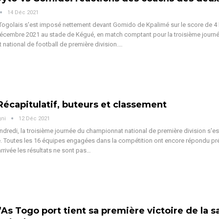
14 Déc 2021
ogolais s'est imposé nettement devant Gomido de Kpalimé sur le score de 4 
écembre 2021 au stade de Kégué, en match comptant pour la troisième journ
national de football de première division.…
 Récapitulatif, buteurs et classement
gni
12 Déc 2021
dredi, la troisième journée du championnat national de première division s'e
. Toutes les 16 équipes engagées dans la compétition ont encore répondu pr
arrivée les résultats ne sont pas…
l’As Togo port tient sa première victoire de la s