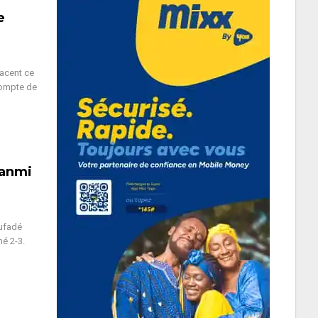
e
lacent ce
compte de
kanmi
oufadé
é 2-3.