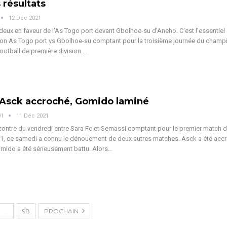
 résultats
12 Déc 2021
 deux en faveur de l'As Togo port devant Gbolhoe-su d'Aneho. C'est l'essentiel à
tion As Togo port vs Gbolhoe-su comptant pour la troisième journée du champ
football de première division.…
: Asck accroché, Gomido laminé
VI
11 Déc 2021
contre du vendredi entre Sara Fc et Semassi comptant pour le premier match d
1, ce samedi a connu le dénouement de deux autres matches. Asck a été acc
mido a été sérieusement battu. Alors…
…
98
PROCHAIN