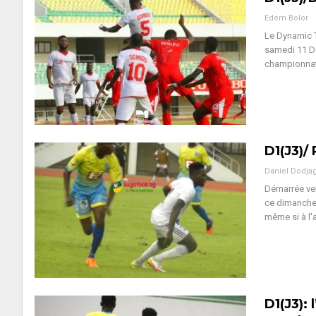
Edem Bolor
Le Dynamic T
samedi 11 D
championnat 
D1(J3)/
Daniel Dodja
Démarrée ven
ce dimanche
même si à l'
D1(J3): 