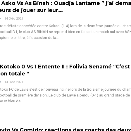
/ Asko Vs As Binah : Ouadja Lantame ” j’ai dem
eurs de jouer sur leur…
14 Déc 2021
rde défaite concédée contre Kakadl (1-4) lors de la deuxième journée du cha
football D1, le club AS BINAH se reprend bien en faisant un match nul avec AS
ionne en titre, à l'occasion de la…
/ Kotoko 0 Vs 1 Entente II : Folivia Senamé “C’es
on totale “
14 Déc 2021
oko FC de Lavié s'est de nouveau incliné lors de la troisième journée du cha
football de première division. Le club de Lavié a perdu (0-1) au grand stade d
ne et bleu de…
Dyto Vs Gomido: réactions des coachs des deux