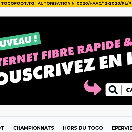
TOGOFOOT.TG | AUTORISATION N°0020/HAAC/12-2020/PL/P
OT
CHAMPIONNATS
HORS DU TOGO
EPERVI