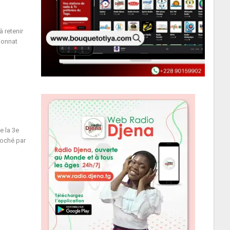
 retenir
ionnat
e la 3e
roché par