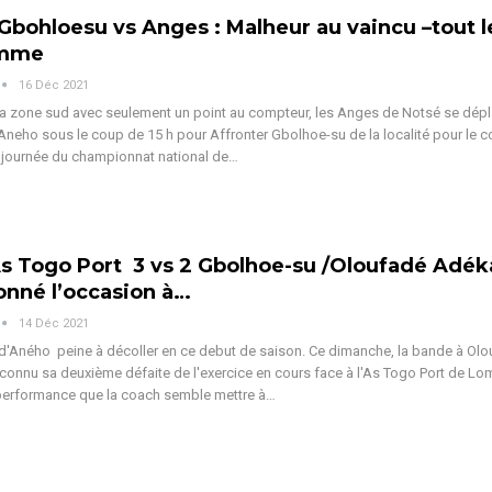
 Gbohloesu vs Anges : Malheur au vaincu –tout l
amme
16 Déc 2021
la zone sud avec seulement un point au compteur, les Anges de Notsé se dép
neho sous le coup de 15 h pour Affronter Gbolhoe-su de la localité pour le 
 journée du championnat national de…
As Togo Port 3 vs 2 Gbolhoe-su /Oloufadé Adé
onné l’occasion à…
14 Déc 2021
'Aného peine à décoller en ce debut de saison. Ce dimanche, la bande à Ol
onnu sa deuxième défaite de l'exercice en cours face à l'As Togo Port de Lom
performance que la coach semble mettre à…