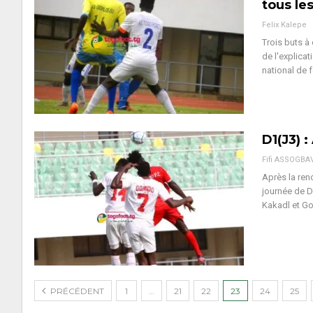
tous les
Felix Kalepe
Trois buts à
de l'explica
national de 
D1(J3) 
Fifi ASSOGBA
Après la ren
journée de D
Kakadl et Go
PRÉCÉDENT
1
…
21
22
23
24
25