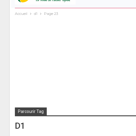
Accueil
d1
Page 23
Parcourir Tag
D1