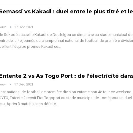
Semassi vs Kakadl : duel entre le plus titré et le
ouvi
17 Déc 2021
de Sokodé accueille Kakadl de Doufelgou ce dimanche au stade municipal d
ontre de la 4e journée du championnat national de football de première divisio
eillent l'équipe promue Kakadl ce…
Entente 2 vs As Togo Port : de l’électricité dans 
ouvi
17 Déc 2021
at national de football de première division entame son 4e tour ce weekend.
DYTO, Entente 2 reçoit l'As Togoport au stade municipal de Lomé pour un duel à
eau. Après 3 matchs sans défaite,…