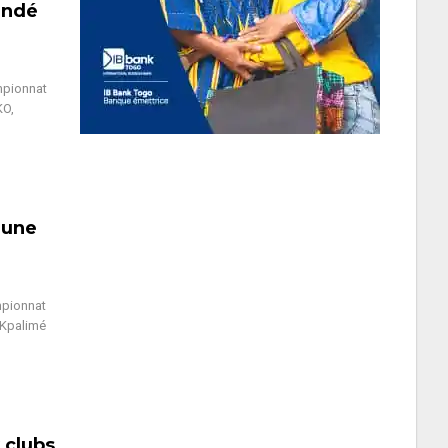
andé
mpionnat
KO,
t une
mpionnat
e Kpalimé
 clubs