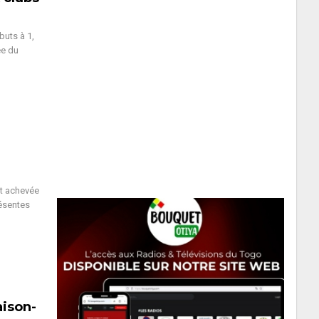
buts à 1,
ée du
st achevée
ésentes
aison-