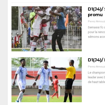
D1(J4)/ 
promu
Perez Amouz
Semassi fc 
pour la renc
sémons accu
D1(J4)/ 
Perez Amouz
Le championn
leader avec 
de haut tabl