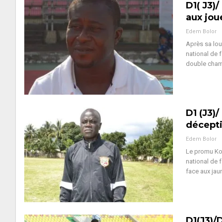
D1( J3)
aux jou
Edem Bolor
Après sa lou
national de 
double champ
D1 (J3)
décepti
Edem Bolor
Le promu Kot
national de 
face aux jau
D1(J3)/