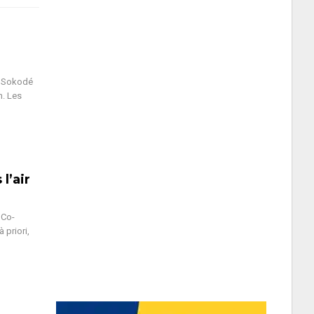
e Sokodé
n. Les
l’air
 Co-
 priori,