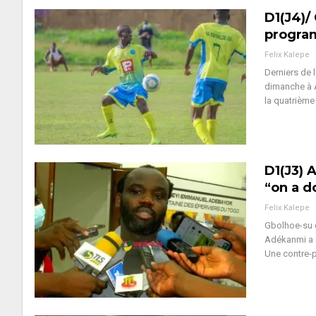
D1(J4)/
progr
Felix Kalepe
Derniers de 
dimanche à A
la quatrième
D1(J3) 
“on a d
Felix Kalepe
Gbolhoe-su d
Adékanmi a c
Une contre-