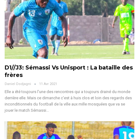
D1//J3: Sémassi Vs Unisport : La bataille des
frères
Daniel Dodjagni
11 Avr 2021
Elle a été toujours l'une des rencontres qui a toujours drainé du monde
derrière elle. Mais ce dimanche c'est à huis clos et loin des regards des
inconditionnels du football de la ville aux mille mosquées que va se
jouer le match Sémassi…