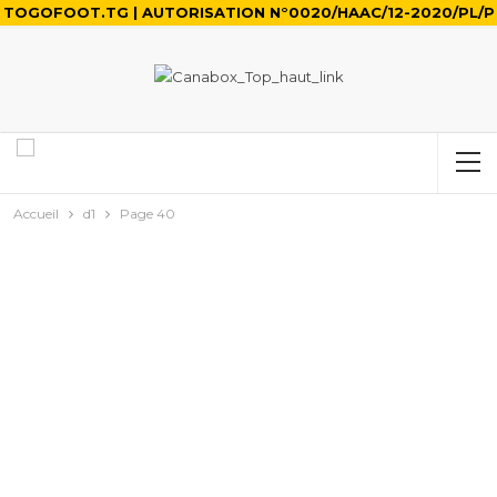
TOGOFOOT.TG | AUTORISATION N°0020/HAAC/12-2020/PL/P
Accueil
d1
Page 40