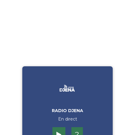
RADIO DJENA
En direct
▶️
?