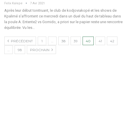
Felix Kalepe
7 Avr 2021
Après leur début tonitruant, le club de kodjoviakopé et les shows de
Kpalimé s'affrontent ce mercredi dans un duel du haut de tableau dans
la poule A. Entente2 vs Gomido, a priori sur le papier reste une rencontre
équilibrée. Vu les…
PRÉCÉDENT
1
…
38
39
40
41
42
…
98
PROCHAIN