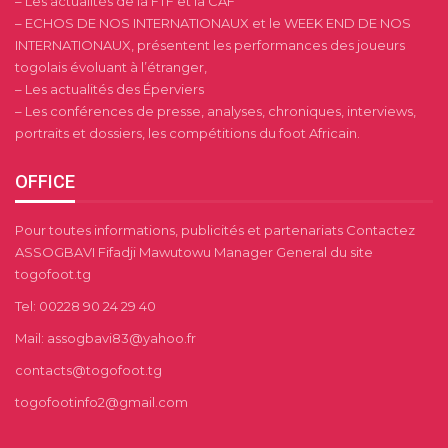
– Les actualités de la FTF et la CAF
– ECHOS DE NOS INTERNATIONAUX et le WEEK END DE NOS
INTERNATIONAUX, présentent les performances des joueurs
togolais évoluant à l’étranger,
– Les actualités des Éperviers
– Les conférences de presse, analyses, chroniques, interviews,
portraits et dossiers, les compétitions du foot Africain.
OFFICE
Pour toutes informations, publicités et partenariats Contactez
ASSOGBAVI Fifadji Mawutowu Manager General du site
togofoot.tg
Tel: 00228 90 24 29 40
Mail: assogbavi83@yahoo.fr
contacts@togofoot.tg
togofootinfo2@gmail.com