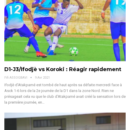
D1-J3/Ifodjè vs Koroki : Réagir rapidement
Fifi ASSOGBAVI
9 Avr 2021
Ifodjè d’Atakpamé est tombé de haut après sa défaite mercredi face à
Asck 1-6 lors de la 2e journée de la D1 dans la zone Nord. Rien ne
présageait cela vu que le club d’Atakpamé avait créé la sensation lors de
la première journée, en…