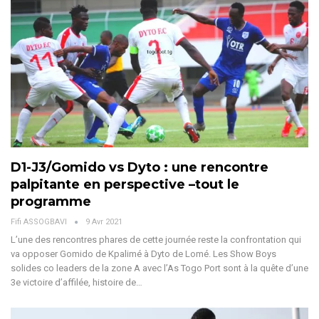
D1-J3/Gomido vs Dyto : une rencontre
palpitante en perspective –tout le
programme
Fifi ASSOGBAVI
9 Avr 2021
L’une des rencontres phares de cette journée reste la confrontation qui
va opposer Gomido de Kpalimé à Dyto de Lomé. Les Show Boys
solides co leaders de la zone A avec l’As Togo Port sont à la quête d’une
3e victoire d’affilée, histoire de…