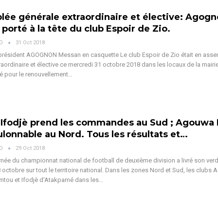
ée générale extraordinaire et élective: Agog
porté à la tête du club Espoir de Zio.
VO
31 Oct 2018
président AGOGNON Messan en casquette Le club Espoir de Zio était en ass
raordinaire et élective ce mercredi 31 octobre 2018 dans les locaux de la mairie
vié pour le renouvellement…
 Ifodjè prend les commandes au Sud ; Agouwa
lonnable au Nord. Tous les résultats et…
VO
29 Oct 2018
née du championnat national de football de deuxième division a livré son verd
octobre sur tout le territoire national. Dans les zones Nord et Sud, les clubs
tou et Ifodjè d'Atakpamé dans les…