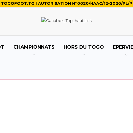
TOGOFOOT.TG | AUTORISATION N°0020/HAAC/12-2020/PL/P
OT
CHAMPIONNATS
HORS DU TOGO
EPERVI