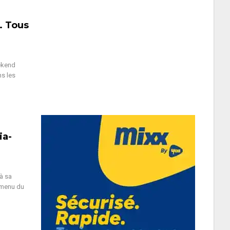
. Tous
eekend
ns les
ia-
à sa
u menu du