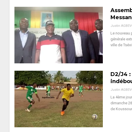
Assembl
Messan 
Justin AGBE
Le nouveau 
générale ext
ville de Tsé
D2/J4 :
indébou
Justin AGBE
La 4ème jour
dimanche 28 
de Koussoum