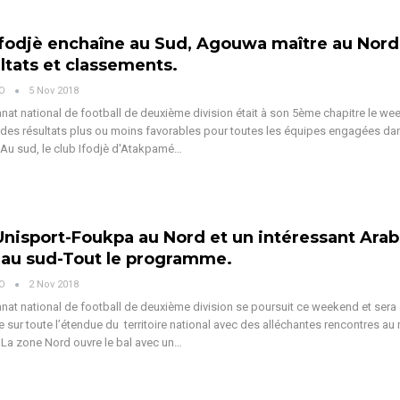
Ifodjè enchaîne au Sud, Agouwa maître au Nord
ultats et classements.
VO
5 Nov 2018
at national de football de deuxième division était à son 5ème chapitre le w
 des résultats plus ou moins favorables pour toutes les équipes engagées da
Au sud, le club Ifodjè d'Atakpamé…
Unisport-Foukpa au Nord et un intéressant Arab
au sud-Tout le programme.
VO
2 Nov 2018
at national de football de deuxième division se poursuit ce weekend et sera 
 sur toute l’étendue du territoire national avec des alléchantes rencontres a
La zone Nord ouvre le bal avec un…