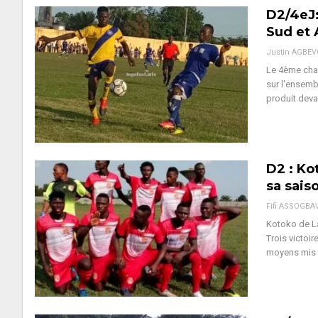
D2/4eJ:
Sud et 
Justin AGBE
Le 4ème chap
sur l'ensemb
produit deva
D2 : Ko
sa sais
Fifi ASSOGBA
Kotoko de La
Trois victoi
moyens mis à