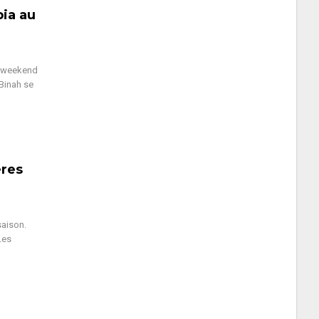
ia au
e weekend
 Binah se
ères
saison.
Les