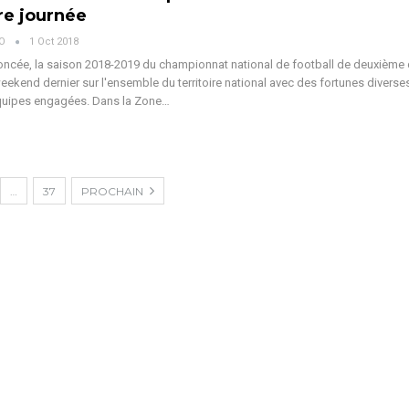
re journée
VO
1 Oct 2018
cée, la saison 2018-2019 du championnat national de football de deuxième d
eekend dernier sur l'ensemble du territoire national avec des fortunes diverse
équipes engagées. Dans la Zone…
…
37
PROCHAIN