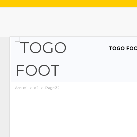
TOGO FO
Accueil
d2
Page 32