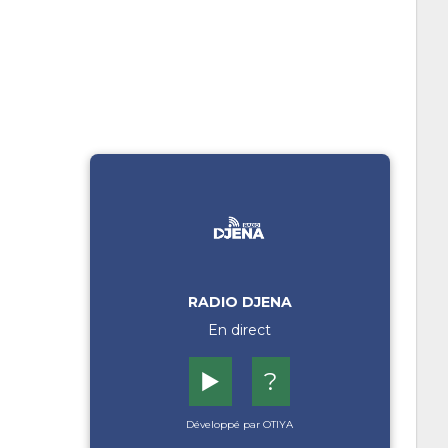
RADIO DJENA
En direct
▶️
?
Développé par OTIYA