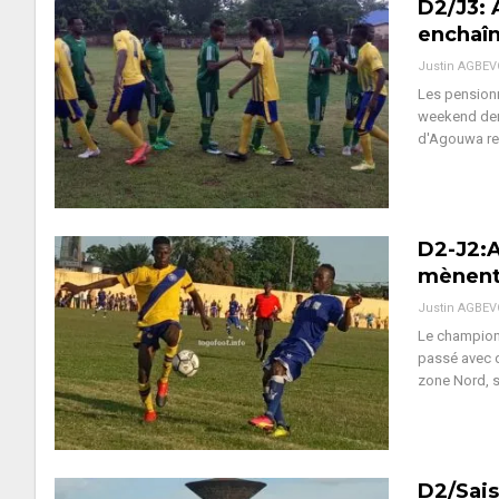
D2/J3: 
enchaîn
Justin AGBE
Les pensionn
weekend dern
d'Agouwa re
D2-J2:A
mènent 
Justin AGBE
Le championn
passé avec d
zone Nord, 
D2/Sais