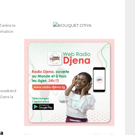
'arène le
ormation
le weekend
 Dans la
la