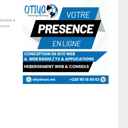
ivision a
s pour