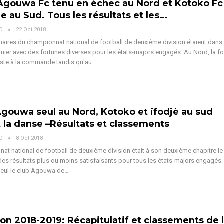
Agouwa Fc tenu en échec au Nord et Kotoko Fc
e au Sud. Tous les résultats et les…
VO
22 Oct 2018
aires du championnat national de football de deuxième division étaient dans l
ier avec des fortunes diverses pour les états-majors engagés. Au Nord, la f
ste à la commande tandis qu'au…
gouwa seul au Nord, Kotoko et ifodjè au sud
la danse –Résultats et classements
VO
8 Oct 2018
at national de football de deuxième division était à son deuxième chapitre 
es résultats plus ou moins satisfaisants pour tous les états-majors engagés.
seul le club Agouwa de…
on 2018-2019: Récapitulatif et classements de 