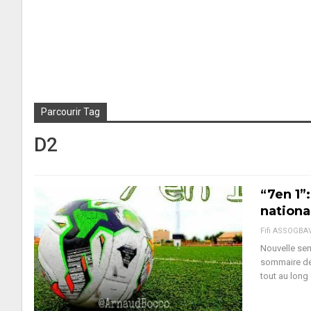
Parcourir Tag
D2
“7en 1”:
nationa
Fifi ASSOGBA
Nouvelle sem
sommaire des
tout au long