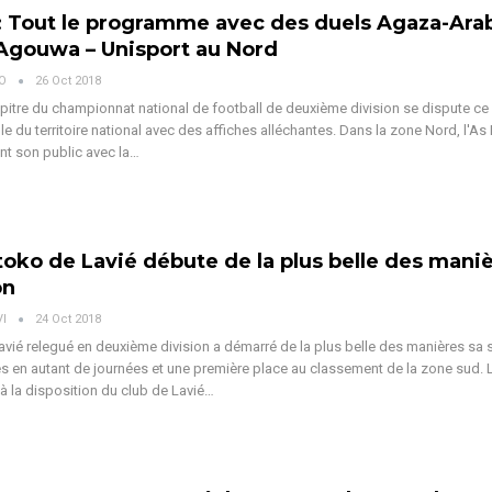
 Tout le programme avec des duels Agaza-Arab
Agouwa – Unisport au Nord
VO
26 Oct 2018
itre du championnat national de football de deuxième division se dispute c
le du territoire national avec des affiches alléchantes. Dans la zone Nord, l'As
nt son public avec la…
toko de Lavié débute de la plus belle des mani
on
VI
24 Oct 2018
vié relegué en deuxième division a démarré de la plus belle des manières sa 
res en autant de journées et une première place au classement de la zone sud. 
 la disposition du club de Lavié…