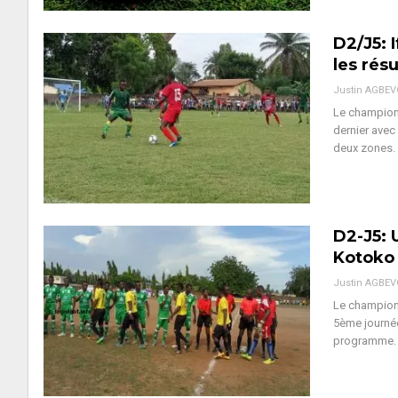
D2/J5: 
les rés
Justin AGBE
Le championn
dernier avec
deux zones. 
D2-J5: 
Kotoko 
Justin AGBE
Le championn
5ème journée
programme. 