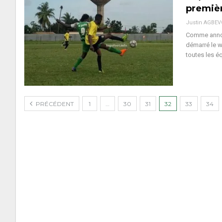
premiè
Justin AGBE
Comme annon
démarré le w
toutes les 
PRÉCÉDENT
1
…
30
31
32
33
34