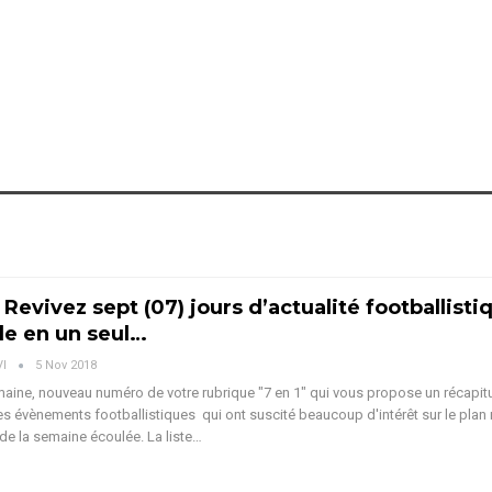
 Revivez sept (07) jours d’actualité footballisti
le en un seul…
VI
5 Nov 2018
aine, nouveau numéro de votre rubrique "7 en 1" qui vous propose un récapitu
 évènements footballistiques qui ont suscité beaucoup d'intérêt sur le plan 
 de la semaine écoulée. La liste…