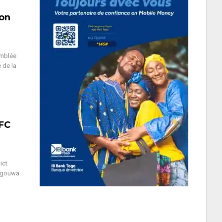
non
emblée
 de la
 FC
ict
 Agouwa