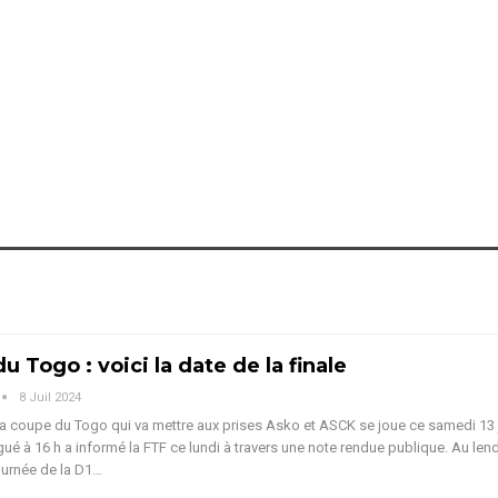
u Togo : voici la date de la finale
8 Juil 2024
 la coupe du Togo qui va mettre aux prises Asko et ASCK se joue ce samedi 13 j
ué à 16 h a informé la FTF ce lundi à travers une note rendue publique.
Au len
ournée de la D1
…