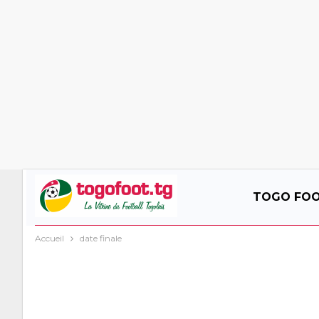
TOGO FO
Accueil
date finale