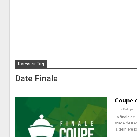
Parcourir Tag
Date Finale
Coupe d
Felix Kalepe
La finale de
stade de Kég
la dernière j