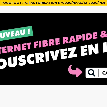
TOGOFOOT.TG | AUTORISATION N°0020/HAAC/12-2020/PL/P