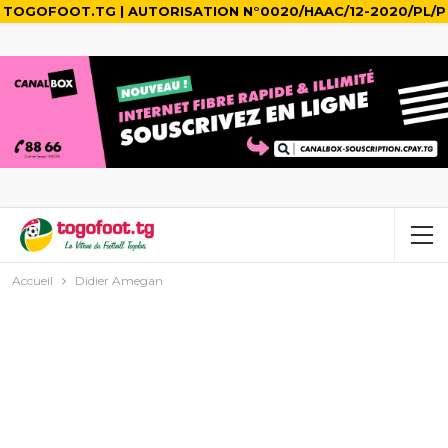
TOGOFOOT.TG | AUTORISATION N°0020/HAAC/12-2020/PL/P
Accueil
Didier Amegan