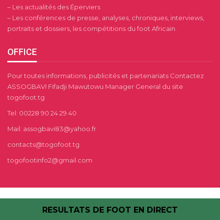
– Les actualités des Éperviers
– Les conférences de presse, analyses, chroniques, interviews,
portraits et dossiers, les compétitions du foot Africain.
OFFICE
Pour toutes informations, publicités et partenariats Contactez
ASSOGBAVI Fifadji Mawutowu Manager General du site
togofoot.tg
Tel: 00228 90 24 29 40
Mail: assogbavi83@yahoo.fr
contacts@togofoot.tg
togofootinfo2@gmail.com
RESULTATS DE FOOT EN DIRECT