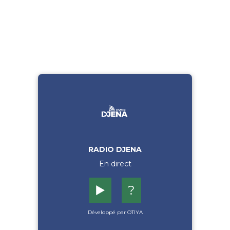
RADIO DJENA
En direct
▶️
?
Développé par OTIYA