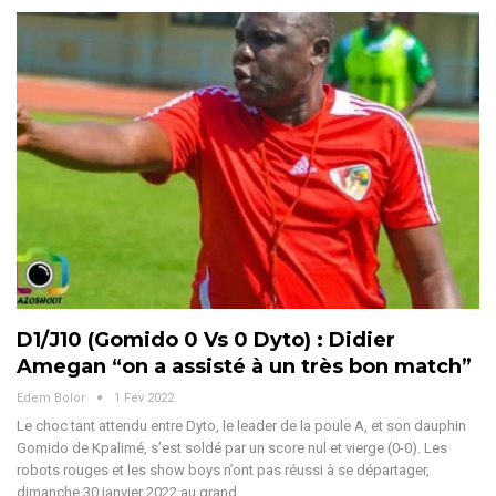
D1/J10 (Gomido 0 Vs 0 Dyto) : Didier
Amegan “on a assisté à un très bon match”
Edem Bolor
1 Fév 2022
Le choc tant attendu entre Dyto, le leader de la poule A, et son dauphin
Gomido de Kpalimé, s’est soldé par un score nul et vierge (0-0). Les
robots rouges et les show boys n’ont pas réussi à se départager,
dimanche 30 janvier 2022 au grand…