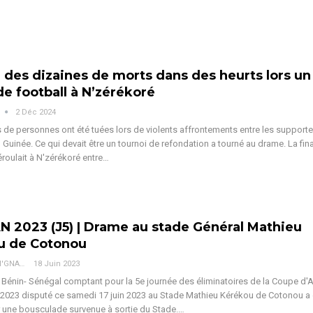
 des dizaines de morts dans des heurts lors un
e football à N’zérékoré
2 Déc 2024
 de personnes ont été tuées lors de violents affrontements entre les supporte
 Guinée.
Ce qui devait être un tournoi de refondation a tourné au drame. La fin
éroulait à N'zérékoré entre
…
N 2023 (J5) | Drame au stade Général Mathieu
u de Cotonou
Jean Bosco N'GNAMA
18 Juin 2023
 Bénin- Sénégal comptant pour la 5e journée des éliminatoires de la Coupe d'A
2023 disputé ce samedi 17 juin 2023 au Stade Mathieu Kérékou de Cotonou a 
 une bousculade survenue à sortie du Stade.…