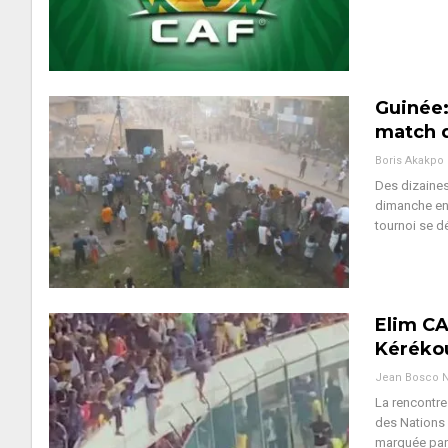
Guinée:
match d
Boris Akakpo
Des dizaines
dimanche en
tournoi se d
Elim CA
Kéréko
La rencontre
des Nations 
marquée par