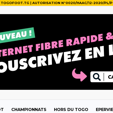
TOGOFOOT.TG | AUTORISATION N°0020/HAAC/12-2020/PL/P
OT
CHAMPIONNATS
HORS DU TOGO
EPERVI