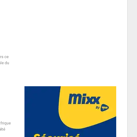
rs ce
ale du
frique
été