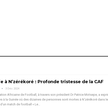
e à N’zérékoré : Profonde tristesse de la CAF
3 Déc 2024
tion Africaine de Football, à travers son président Dr Patrice Motsepe, a expr
 à la Guinée où des dizaines de personnes sont mortes à N'zérékoré dans le
 d'un match de football
« Le
…