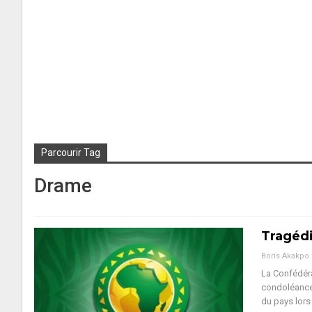
Parcourir Tag
Drame
Tragédi
Boris Akakpo
La Confédéra
condoléances
du pays lors